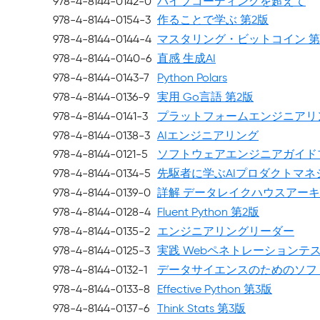
978-4-8144-0142-0
バイブコーディングを超えて
978-4-8144-0154-3
作ることで学ぶ 第2版
978-4-8144-0144-4
マスタリング・ビットコイン 第
978-4-8144-0140-6
直感 生成AI
978-4-8144-0143-7
Python Polars
978-4-8144-0136-9
実用 Go言語 第2版
978-4-8144-0141-3
プラットフォームエンジニアリ
978-4-8144-0138-3
AIエンジニアリング
978-4-8144-0121-5
ソフトウェアエンジニアガイド
978-4-8144-0134-5
先駆者に学ぶAIプロダクトマネ
978-4-8144-0139-0
詳解 データレイクハウスアー
978-4-8144-0128-4
Fluent Python 第2版
978-4-8144-0135-2
エンジニアリングリーダー
978-4-8144-0125-3
実践 Webペネトレーションテ
978-4-8144-0132-1
データサイエンスのためのソフ
978-4-8144-0133-8
Effective Python 第3版
978-4-8144-0137-6
Think Stats 第3版