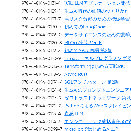
978-4-8144-0131-4
実践 LLMアプリケーション開発
978-4-8144-0129-1
生成AI時代の価値のつくりかた
978-4-8144-0127-7
高リスク分野のための機械学習
978-4-8144-0130-7
初めてのLangChain
978-4-8144-0126-0
データサイエンスのための数学
978-4-8144-0120-8
MLOps実装ガイド
978-4-8144-0119-2
初めてのGo言語 第2版
978-4-8144-0110-9
Linuxカーネルプログラミング 
978-4-8144-0013-3
Terraformではじめる実践IaC
978-4-8144-0118-5
Async Rust
978-4-8144-0074-4
SQLアンチパターン 第2版
978-4-8144-0124-6
生成AIのプロンプトエンジニア
978-4-8144-0123-9
ゼロトラストネットワーク 第2
978-4-8144-0122-2
PythonによるWebスクレイピン
978-4-8144-0115-4
直感 LLM
978-4-8144-0114-7
エンジニアリング統括責任者の
978-4-8144-0099-7
micro:bitではじめるAI工作