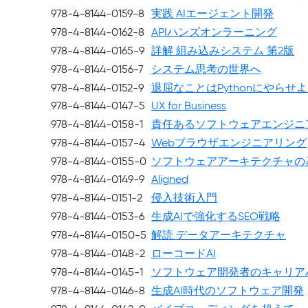
978-4-8144-0159-8
実践 AIエージェント開発
978-4-8144-0162-8
APIハンズオンラーニング
978-4-8144-0165-9
詳解 組み込みシステム 第2版
978-4-8144-0156-7
システム思考の世界へ
978-4-8144-0152-9
退屈なことはPythonにやらせよ
978-4-8144-0147-5
UX for Business
978-4-8144-0158-1
責任あるソフトウェアエンジニ
978-4-8144-0157-4
Webブラウザエンジニアリング
978-4-8144-0155-0
ソフトウェアアーキテクチャの基
978-4-8144-0149-9
Aligned
978-4-8144-0151-2
侵入技術入門
978-4-8144-0153-6
生成AIで強化するSEO戦略
978-4-8144-0150-5
解読 データアーキテクチャ
978-4-8144-0148-2
ローコードAI
978-4-8144-0145-1
ソフトウェア開発者のキャリア
978-4-8144-0146-8
生成AI時代のソフトウェア開発