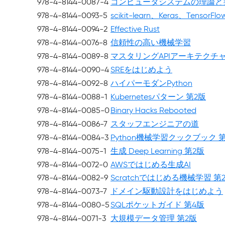
978-4-8144-0087-4
コンピュータシステムの理論と実
978-4-8144-0093-5
scikit-learn、Keras、Ten
978-4-8144-0094-2
Effective Rust
978-4-8144-0076-8
信頼性の高い機械学習
978-4-8144-0089-8
マスタリングAPIアーキテクチ
978-4-8144-0090-4
SREをはじめよう
978-4-8144-0092-8
ハイパーモダンPython
978-4-8144-0088-1
Kubernetesパターン 第2版
978-4-8144-0085-0
Binary Hacks Rebooted
978-4-8144-0086-7
スタッフエンジニアの道
978-4-8144-0084-3
Python機械学習クックブック 
978-4-8144-0075-1
生成 Deep Learning 第2版
978-4-8144-0072-0
AWSではじめる生成AI
978-4-8144-0082-9
Scratchではじめる機械学習 第
978-4-8144-0073-7
ドメイン駆動設計をはじめよう
978-4-8144-0080-5
SQLポケットガイド 第4版
978-4-8144-0071-3
大規模データ管理 第2版