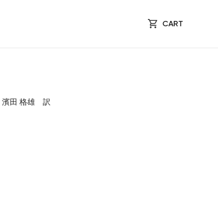
CART
 由実、濱田 格雄 訳