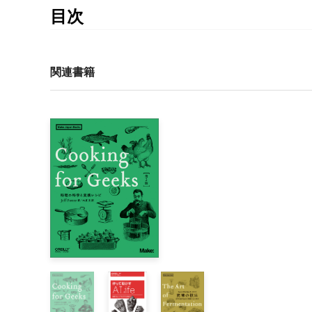
目次
はじめに

1章　合成生物学の基礎

関連書籍
    合成生物学って何？

        なぜ合成生物学なのか

        これまでの合成生物学の流れ

    工学とデザインの概論

        「従来型」の工学的解決法

        工学のツールキット

    合成生物学のツールキット

        分子生物学のツールキット

        合成生物学のために拡張されたツールキット

    まとめ

2章　バイオデザインの基礎

    トップダウンのデザインアプローチとは
