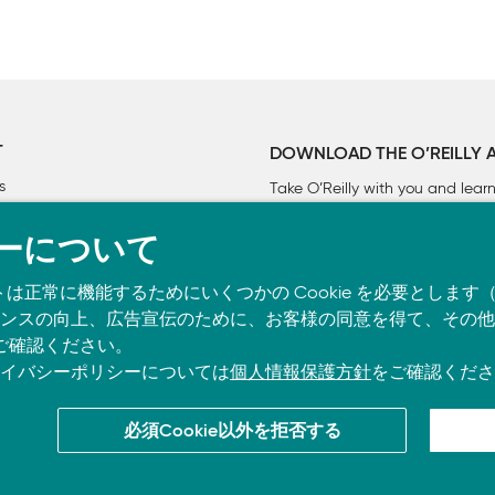
T
DOWNLOAD THE O’REILLY 


s
Take O’Reilly with you and lea
ーについて
トは正常に機能するためにいくつかの Cookie を必要としま
スの向上、広告宣伝のために、お客様の同意を得て、その他の C
ご確認ください。
イバシーポリシーについては
個人情報保護方針
をご確認くださ
必須Cookie以外を拒否する
co.jpに掲載されているすべてのトレードマークおよび登録商標は、それぞれの所有者に帰属し