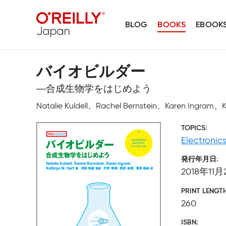
BLOG
BOOKS
EBOOK
バイオビルダー
―合成生物学をはじめよう
Natalie Kuldell、Rachel Bernstein、Kare
TOPICS
Electronic
発行年月日
2018年11月
PRINT LENGT
260
ISBN