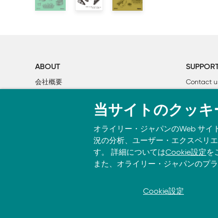
    休暇の計画からバイオデザインへ

        設計から実装へ

    バイオデザインプロセスの概観

        分野と課題の特定

        課題に対する解決策のブレインストーミング

        アプローチの決定

ABOUT
SUPPOR
        デバイス、パーツ、DNAを使ったシステムの特定
会社概要
Contact u
    この先は？

個人情報について
Bookclub
当サイトのクッキ
O’Reilly Media
書籍注文
3章　DNA工学の基礎

    議論の枠組み

オライリー・ジャパンのWeb サイ
    パーツと測定の標準化

況の分析、ユーザー・エクスペリエン
        標準化って何？

す。 詳細については
Cookie設定
を
        競合する標準

また、オライリー・ジャパンのプラ
        標準化はどのように確立されるか

    DNA工学の実践

Cookie設定
© 2026, O’Reilly Japan, Inc. oreilly.
        DNAアセンブリの基礎

        DNAアセンブリの基礎の適用
