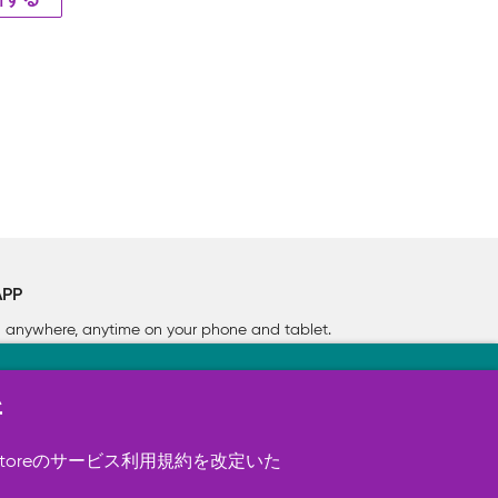
新する
APP
rn anywhere, anytime on your phone
and tablet.
新
す（必須）。 このほか、サイト使用状
ookie を使用することがありま
toreのサービス利用規約を改定いた