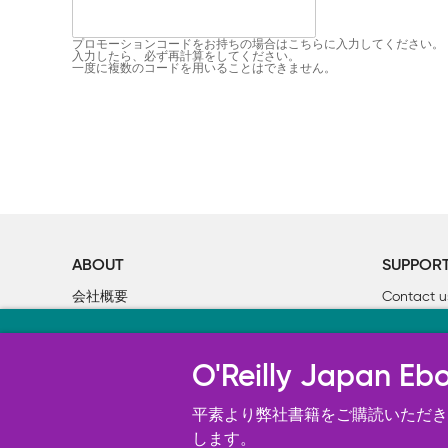
プロモーションコードをお持ちの場合はこちらに入力してください。
入力したら、必ず再計算をしてください。
一度に複数のコードを用いることはできません。
ABOUT
SUPPOR
会社概要
Contact u
個人情報について
Bookclub
当サイトのクッキ
O’Reilly Media
書籍注文
O'Reilly Japa
オライリー・ジャパンのWeb サイ
況の分析、ユーザー・エクスペリエン
平素より弊社書籍をご購読いただき、
す。 詳細については
します。
Cookie設定
を