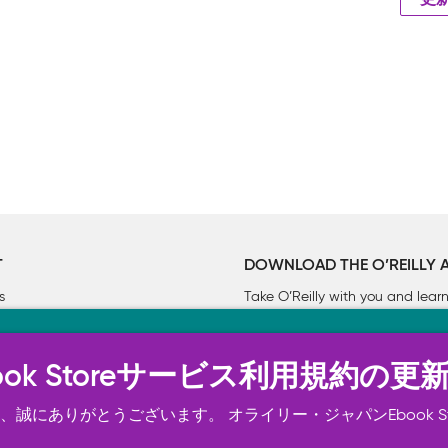
更
T
DOWNLOAD THE O’REILLY 
s
Take O’Reilly with you and lea
ーについて
n Ebook Storeサービス利用規約の更
トは正常に機能するためにいくつかの Cookie を必要としま
スの向上、広告宣伝のために、お客様の同意を得て、その他の C
誠にありがとうございます。 オライリー・ジャパンEbook S
ご確認ください。