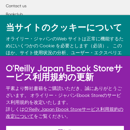
Contact us
Bookclub
書籍注文
当サイトのクッキーについて
DOWNLOAD THE O’REILLY APP
オライリー・ジャパンのWeb サイトは正常に機能するた
Take O’Reilly with you and learn anywhere, anytime on your
めにいくつかの Cookie を必要とします（必須）。 この
phone
and tablet.
ほか、サイト使用状況の分析、ユーザー・エクスペリエ
ンスの向上、広告宣伝のために、お客様の同意を得て、
その他の Cookie を使用することがあります。 詳細につ
O'Reilly Japan Ebook Storeサ
いては
Cookie設定
をご確認ください。
ービス利用規約の更新
また、オライリー・ジャパンのプライバシーポリシーに
ついては
個人情報保護方針
をご確認ください。
平素より弊社書籍をご購読いただき、誠にありがとうご
ざいます。 オライリー・ジャパンEbook Storeのサービ
ス利用規約を改定いたします。
Cookie設定
詳しくは
O'Reilly Japan Ebook Storeサービス利用規約の
改定について
をご覧ください。
© 2026, O’Reilly Japan, Inc. oreilly.co.jpに掲載されているすべて
必須Cookie以外を拒否する
のトレードマークおよび登録商標は、それぞれの所有者に帰属し
ます。