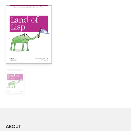
I部　マルチパラダイムプログラミング

1章　F#の紹介

    1.1　F#のはじめの一歩

    1.2　Visual Studio 2010

        1.2.1　2つ目のF#プログラム

        1.2.2　値

        1.2.3　空白について

        1.2.4　.NETとの互換性

        1.2.5　コメント

    1.3　F# Interactive

    1.4　F#のソースファイルを管理する

2章　基本事項

    2.1　組み込み型

        2.1.1　数値型の組み込み型

        2.1.2　算術演算

        2.1.3　変換処理

        2.1.4　BigInt

ABOUT