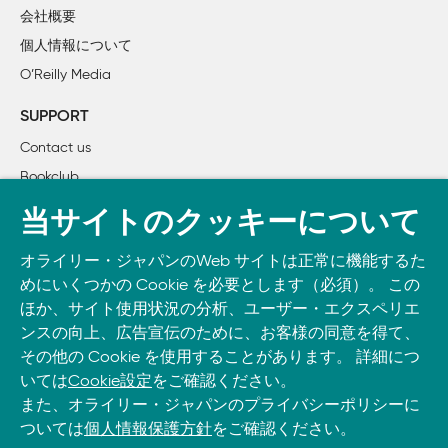
        2.1.5　ビット演算

会社概要
        2.1.6　文字

個人情報について
        2.1.7　文字列

O’Reilly Media
        2.1.8　ブール値

    2.2　比較および同値性

SUPPORT
    2.3　関数

Contact us
        2.3.1　型推論

Bookclub
        2.3.2　ジェネリック関数

        2.3.3　スコープ

書籍注文
当サイトのクッキーについて
        2.3.4　制御フロー

DOWNLOAD THE O’REILLY APP
    2.4　主要な型

オライリー・ジャパンのWeb サイトは正常に機能するた
Take O’Reilly with you and learn anywhere, anytime on your
        2.4.1　Unit

めにいくつかの Cookie を必要とします（必須）。 この
phone
and tablet.
        2.4.2　組

ほか、サイト使用状況の分析、ユーザー・エクスペリエ
        2.4.3　リスト

ンスの向上、広告宣伝のために、お客様の同意を得て、
その他の Cookie を使用することがあります。 詳細につ
        2.4.4　集計演算子

いては
Cookie設定
をご確認ください。
        2.4.5　オプション

また、オライリー・ジャパンのプライバシーポリシーに
        2.4.6　Printfn

ついては
個人情報保護方針
をご確認ください。
    2.5　F#プログラムの構造
