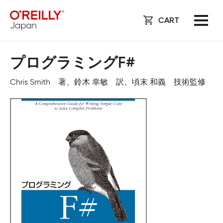
CART
プログラミングF#
Chris Smith 著、鈴木 幸敏 訳、頃末 和義 技術監修