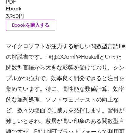
PDF
Ebook
3,960円
Ebookを購入する
マイクロソフトが注力する新しい関数型言語F#
の解説書です。F#はOCamlやHaskellといった
関数型言語から大きな影響を受けており、シン
プルかつ強力で、効率良く開発できると注目を
集めています。特に、高性能な数値計算、効率
的な並列処理、ソフトウェアテストの向上な
ど、数々の場面でに威力を発揮します。習得が
難しいとされ、敷居が高い印象のある関数型言
語ですが、F#は.NETプラットフォームで利用可