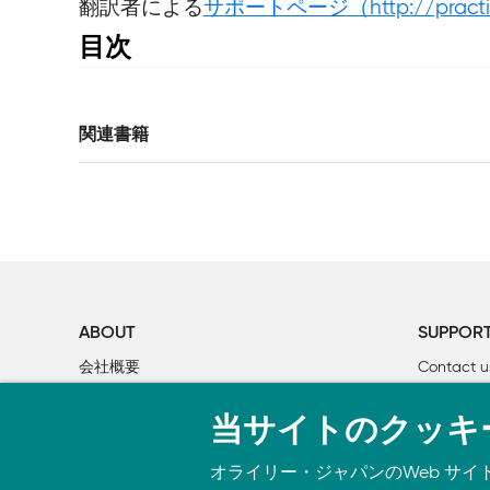
翻訳者による
サポートページ（http://practical-s
目次
謝辞

はじめに

Lispがクールで、そして奇妙なわけ

関連書籍
Lispがそんなにすごいなら、どうしてもっとたくさ
Lispはどこから来たのか

Lispの力はどこから来るのか

第I部 LISPは力なり

1章 さあLispを始めてみよう

ABOUT
SUPPOR
    1.1 Lispの方言

会社概要
Contact u
        二つのLispの物語

個人情報について
Bookclub
        新しいLispたち

当サイトのクッキ
O’Reilly Media
書籍注文
        スクリプティングに使われるLisp方言

        ANSI Common Lisp

オライリー・ジャパンのWeb サイ