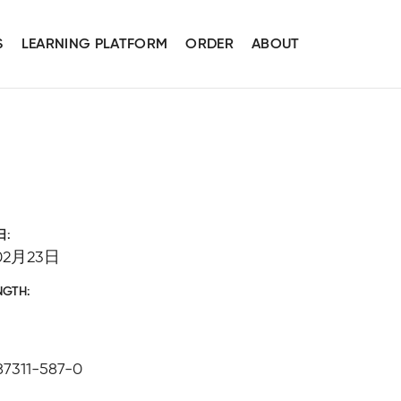
S
LEARNING PLATFORM
ORDER
ABOUT
日
02月23日
NGTH
87311-587-0