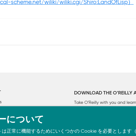
cheme.net/wiliki/wiliki.cgi/Shiro:LandOfLisp）
ん使われないのか

T
DOWNLOAD THE O’REILLY 
s
Take O’Reilly with you and lea
ーについて
トは正常に機能するためにいくつかの Cookie を必要としま