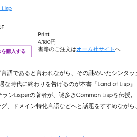
 Lisp
DF
Print
4,180円
書籍のご注文は
オーム社サイト
へ
okを購入する
グ言語であると言われながら、その謎めいたシンタッ
遇な時代に終わりを告げるのが本書『Land of Lisp
、ベテランLisperの著者が、謎多きCommon Lis
グ、ドメイン特化言語などへと話題をすすめながら、