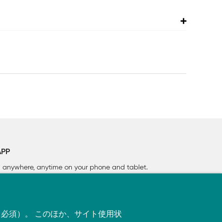
APP
rn anywhere, anytime on your phone
and tablet.
す（必須）。 このほか、サイト使用状