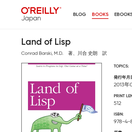
BLOG
BOOKS
EBOOK
Land of Lisp
Conrad Barski, M.D. 著、川合 史朗 訳
TOPICS
発行年月
2013年
PRINT LE
512
ISBN
978-4-