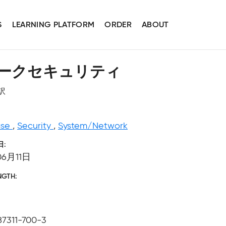
S
LEARNING PLATFORM
ORDER
ABOUT
ークセキュリティ
訳
ase
,
Security
,
System/Network
日
06月11日
NGTH
87311-700-3