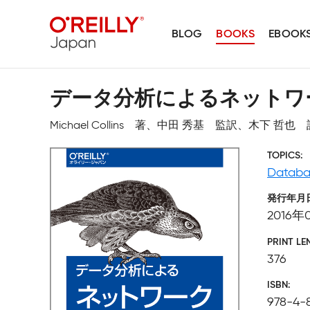
BLOG
BOOKS
EBOOK
データ分析によるネットワ
Michael Collins 著、中田 秀基 監訳、木下 哲也 
TOPICS
Datab
発行年月
2016年
PRINT LE
376
ISBN
978-4-