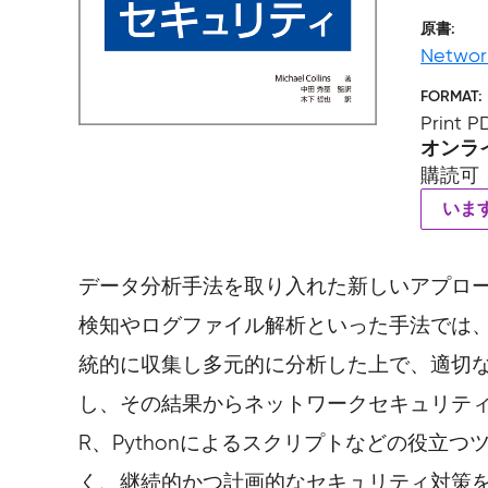
原書
Network
FORMAT
Print P
オンラ
購読可
いま
データ分析手法を取り入れた新しいアプロ
検知やログファイル解析といった手法では
統的に収集し多元的に分析した上で、適切
し、その結果からネットワークセキュリティ
R、Pythonによるスクリプトなどの役
く、継続的かつ計画的なセキュリティ対策