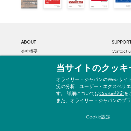
        2.2.2　循環バッファ

        2.2.3　記録するパケット長の制限

        2.2.4　パケットのフィルタ

        2.2.5　イーサネットではない場合

    2.3　NetFlow

        2.3.1　NetFlow v5のフォーマットと領域

ABOUT
SUPPOR
        2.3.2　NetFlowの生成と収集

会社概要
Contact u
    2.4　参考文献

個人情報について
Bookclub
当サイトのクッキ
O’Reilly Media
書籍注文
3章　ホスト型センサーとサービス型センサー：デー
    3.1　ログファイルのアクセスと操作

オライリー・ジャパンのWeb サイ
    3.2　ログファイルの内容

況の分析、ユーザー・エクスペリエン
        3.2.1　優れたログメッセージの特徴

す。 詳細については
Cookie設定
を
        3.2.2　既存のログファイルとその操作方法

また、オライリー・ジャパンのプラ
    3.3　代表的なログファイルフォーマット

        3.3.1	HTTP：CLFとELF48

Cookie設定
© 2026, O’Reilly Japan, Inc. oreilly.
        3.3.2　SMTP

        3.3.3	Microsoft Exchange：メッセージ追跡ログ
