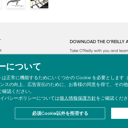
T
DOWNLOAD THE O’REILLY 
s
Take O’Reilly with you and lea
ーについて
タの生成元でログに記録する

トは正常に機能するためにいくつかの Cookie を必要としま
スの向上、広告宣伝のために、お客様の同意を得て、その他の C
ご確認ください。
イバシーポリシーについては
個人情報保護方針
をご確認くださ
必須Cookie以外を拒否する
co.jpに掲載されているすべてのトレードマークおよび登録商標は、それぞれの所有者に帰属し