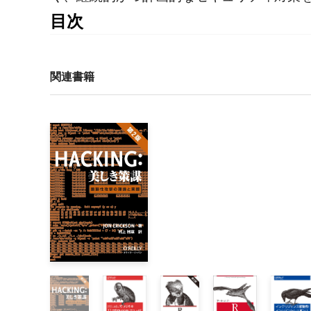
目次
目次

はじめに

関連書籍
第Ⅰ部　データ

1章　　センサーと検出器：入門

    1.1　配置：センサーの設置位置がデータ収集に与
    1.2　データ種別：センサー型ごとに異なる収集
    1.3　アクション：センサーによるデータの処理

    1.4　結論

2章　ネットワーク型センサー

    2.1　ネットワーク階層とセンサー

        2.1.1　ネットワーク階層と観測範囲

        2.1.2　ネットワーク階層とアドレス指定

    2.2　パケットデータ

        2.2.1　パケットとフレームフォーマット
