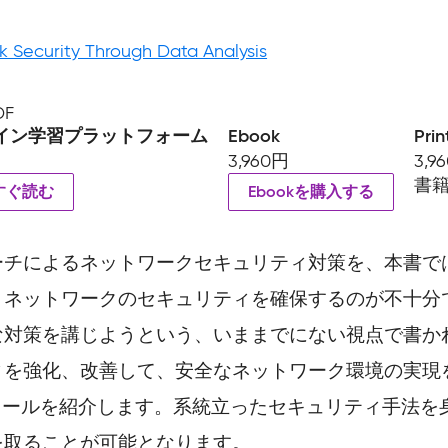
 Security Through Data Analysis
DF
イン学習プラットフォーム
Ebook
Prin
3,960円
3,9
書
すぐ読む
Ebookを購入する
ーチによるネットワークセキュリティ対策を、本書で
、ネットワークのセキュリティを確保するのが不十分
な対策を講じようという、いままでにない視点で書か
を強化、改善して、安全なネットワーク環境の実現を
立つツールを紹介します。系統立ったセキュリティ手法
を取ることが可能となります。