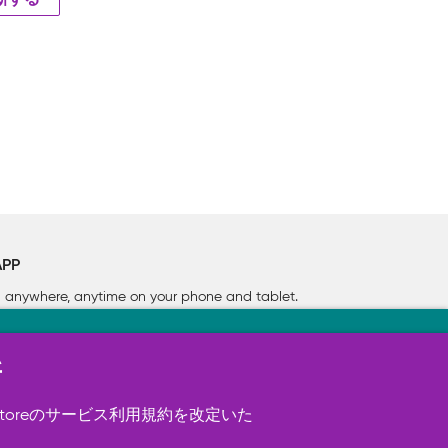
新する
APP
rn anywhere, anytime on your phone
and tablet.
新
す（必須）。 このほか、サイト使用状
ookie を使用することがありま
toreのサービス利用規約を改定いた