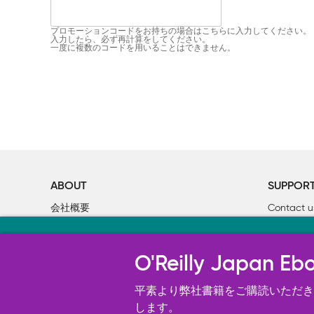
プロモーションコードをお持ちの場合はこちらに入力してください。
入力したら、必ず再計算をしてください。
一度に複数のコードを用いることはできません。
ABOUT
SUPPOR
会社概要
Contact u
個人情報について
Bookclub
当サイトのクッキ
O’Reilly Media
書籍注文
O'Reilly Japa
オライリー・ジャパンのWeb サイ
況の分析、ユーザー・エクスペリエン
平素より弊社書籍をご購読いただき、
す。 詳細については
します。
Cookie設定
を