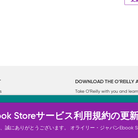
更
T
DOWNLOAD THE O’REILLY 
s
Take O’Reilly with you and lea
ーについて
n Ebook Storeサービス利用規約の更
トは正常に機能するためにいくつかの Cookie を必要としま
スの向上、広告宣伝のために、お客様の同意を得て、その他の C
誠にありがとうございます。 オライリー・ジャパンEbook S
ご確認ください。