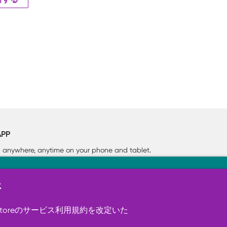
新する
APP
rn anywhere, anytime on your phone
and tablet.
新
す（必須）。 このほか、サイト使用状
ookie を使用することがありま
toreのサービス利用規約を改定いた