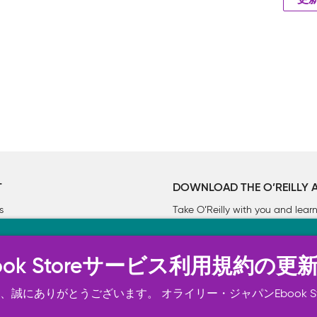
更
T
DOWNLOAD THE O’REILLY 
s
Take O’Reilly with you and lea
ーについて
n Ebook Storeサービス利用規約の更
トは正常に機能するためにいくつかの Cookie を必要としま
スの向上、広告宣伝のために、お客様の同意を得て、その他の C
誠にありがとうございます。 オライリー・ジャパンEbook S
ご確認ください。