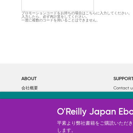
プロモーションコードをお持ちの場合はこちらに入力してください。
入力したら、必ず再計算をしてください。
一度に複数のコードを用いることはできません。
ABOUT
SUPPOR
会社概要
Contact u
個人情報について
Bookclub
当サイトのクッキ
O’Reilly Media
書籍注文
O'Reilly Japa
オライリー・ジャパンのWeb サイ
況の分析、ユーザー・エクスペリエン
平素より弊社書籍をご購読いただき、
す。 詳細については
します。
Cookie設定
を