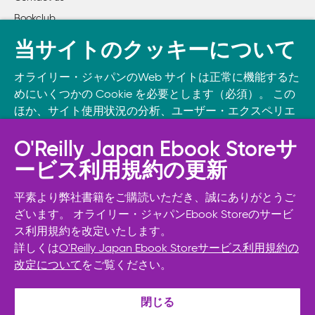
Bookclub
書籍注文
当サイトのクッキーについて
DOWNLOAD THE O’REILLY APP
オライリー・ジャパンのWeb サイトは正常に機能するた
Take O’Reilly with you and learn anywhere, anytime on your
めにいくつかの Cookie を必要とします（必須）。 この
phone
and tablet.
ほか、サイト使用状況の分析、ユーザー・エクスペリエ
ンスの向上、広告宣伝のために、お客様の同意を得て、
その他の Cookie を使用することがあります。 詳細につ
O'Reilly Japan Ebook Storeサ
いては
Cookie設定
をご確認ください。
ービス利用規約の更新
また、オライリー・ジャパンのプライバシーポリシーに
ついては
個人情報保護方針
をご確認ください。
平素より弊社書籍をご購読いただき、誠にありがとうご
ざいます。 オライリー・ジャパンEbook Storeのサービ
ス利用規約を改定いたします。
Cookie設定
詳しくは
O'Reilly Japan Ebook Storeサービス利用規約の
改定について
をご覧ください。
© 2026, O’Reilly Japan, Inc. oreilly.co.jpに掲載されているすべて
必須Cookie以外を拒否する
のトレードマークおよび登録商標は、それぞれの所有者に帰属し
ます。
すべて許可する
閉じる