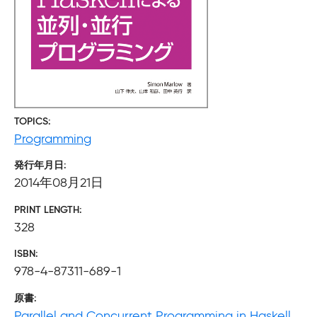
TOPICS
Programming
発行年月日
2014年08月21日
PRINT LENGTH
328
ISBN
978-4-87311-689-1
原書
Parallel and Concurrent Programming in Haskell