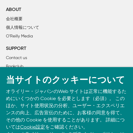
    3.1　戦略の並列化

目
    3.2　リストを並列に評価する戦略

ABOUT
p.6
「データフロー並列：Parモナド」
「
4章
データフロ
    3.3　例：K平均法

会社概要
下か
ド
        3.3.1　K平均法の並列化

個人情報について
ら
        3.3.2　性能と分析

9行
O’Reilly Media
        3.3.3　スパーク活動の可視化

目
        3.3.4　粒度

SUPPORT
p.21
の2つ
の
が出力されます。
の2つが出力さ
    3.4　GCされるスパークと投機的並列性

下か
Contact us
    3.5　parBufferを使った遅延ストリームの並列化

ら
Bookclub
    3.6　チャンク分け戦略

11行
    3.7　同一性特性

書籍注文
当サイトのクッキーについて
目
p.25
不均一
さ
の原因は、
不均一の原因は
DOWNLOAD THE O’REILLY APP
4章　データフロー並列：Parモナド

オライリー・ジャパンのWeb サイトは正常に機能するた
3行
Take O’Reilly with you and learn anywhere, anytime on your
    4.1　例：グラフの最短路

めにいくつかの Cookie を必要とします（必須）。 この
目
phone
and tablet.
    4.2　パイプライン並列

ほか、サイト使用状況の分析、ユーザー・エクスペリエ
p.29
2.4 Deep
s
eq
2.4 Deep
S
eq
        4.2.1　生産者の流量制限

ンスの向上、広告宣伝のために、お客様の同意を得て、
見出
その他の Cookie を使用することがあります。 詳細につ
        4.2.2　パイプライン並列の制限

し
いては
Cookie設定
をご確認ください。
    4.3　例：会議の時間割

p.30
モジュールでは、
Control.Deep
s
eq
Control.Deep
S
e