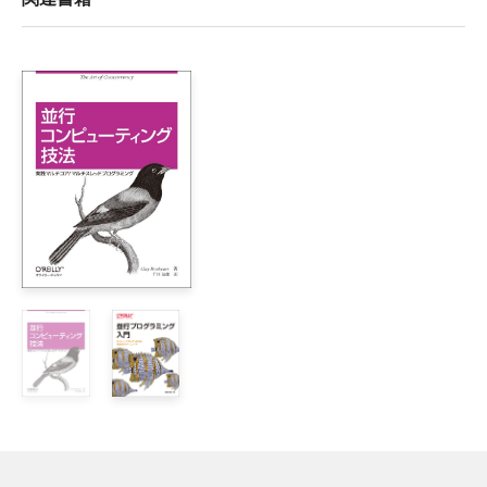
関連書籍
訳者まえがき

まえがき

Haskellによる並列・並行プログラミング 第1刷正誤表
2016年4月8日更新
1章　はじめに

    1.1　用語：並列性と並行性

    1.2　ツールとリソース

位置
誤
正
    1.3　サンプルコード

p.viii
ます。4、5、6
ます。4、5、6、14章

　では、
※改行削除
下か
ら
I部　並列Haskell

5行
目
2章　基本の並列性：Evalモナド

p.viii
13章はまず
Ⅱ
部を読んでから
13章はまず
Ⅰ
部
    2.1　遅延評価と弱頭部正規形

最終
    2.2　Evalモナド、rpar、rseq

行
    2.3　例：並列数独ソルバ

p.4
    2.4　Deepseq

%
cabal configure
$
cabal config
下か
$ cabal build
$ cabal build
ら
3章　評価戦略

4行