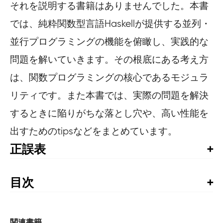
それを説明する書籍はありませんでした。本書
では、純粋関数型言語Haskellが提供する並列・
並行プログラミングの機能を俯瞰し、実践的な
問題を解いていきます。その根底にある考え方
は、関数プログラミングの核心であるモジュラ
リティです。また本書では、実際の問題を解決
するときに陥りがちな落とし穴や、高い性能を
出すためのtipsなどをまとめています。
正誤表
書籍発行後に気づいた誤植や更新された情報を掲載して
います。お手持ちの書籍では、すでに修正が施されてい
目次
る場合がありますので、書籍最終ページの奥付でお手持
目次

ちの書籍の刷数をご確認の上、ご利用ください。
1刷正誤表