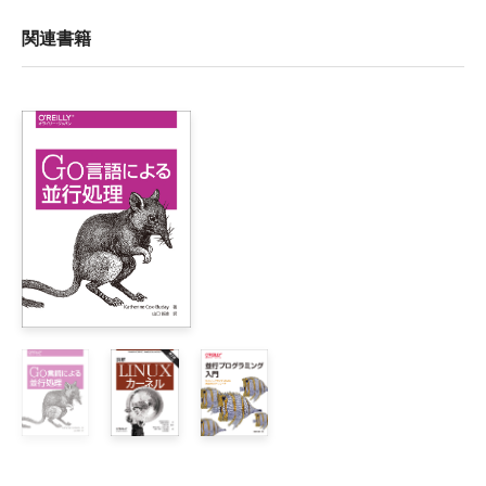
訳者まえがき

第1刷正誤表
まえがき

関連書籍
1章　速くしたい人、手を挙げて！

    1.1　さまざまな疑問

        1.1.1　スレッドモンキー

並行コンピューティング技法 第1刷正誤表
2010年1月14日更新
        1.1.2　並列と並行：その違いは？

        1.1.3　そんなことを知る必要があるの？ どんな役に立
位置
誤
正
        1.1.4　並行プログラミングって難しくないの？

p244
もの（粒子）の位置を
もの（粒子）の位置を
        1.1.5　スレッドって危険じゃないの？

右カラ
測定するとそのものの
測定するとそのものの
    1.2　スレッド化の4つのステップ

ム
運動量を計測する機会
運動量を計測する機会
        1.2.1　ステップ1. 分析：並行性を持つ部分を見つけ出す
12行目
が失われ、また逆に運
が失われ、また逆に運
        1.2.2　ステップ2. 設計と実装：アルゴリズムをスレッ
動量を
しよう
とすると
動量を
計測しよう
とす
        1.2.3　ステップ3. 正当性の検証：スレッド化の誤りの
ると
        1.2.4　ステップ4. 性能チューニング：性能ボトルネッ
p245
その要素よりもインデ
その要素よりもインデ
        1.2.5　スクラッチ開発

左カラ
ックスが小さい要素の
ックスが小さい要素の
    1.3　並列アルゴリズムの背景

ム
合計
を合計する。
値
を合計する。
        1.3.1　理論モデル

下から
        1.3.2　分散メモリプログラミング
