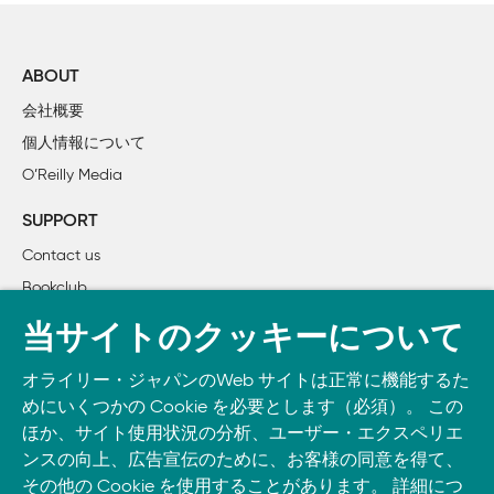
2行目
        1.3.3　並列アルゴリズムの書籍

    1.4　共有メモリプログラミングと分散メモリプログラミン
        1.4.1　共通する機能

ABOUT
        1.4.2　共有メモリに固有の機能

会社概要
    1.5　並行プログラミングへのアプローチ

個人情報について
2章　並行か非並行か？　それが問題だ

O’Reilly Media
    2.1　並行アルゴリズム設計モデル

        2.1.1　タスク分解

SUPPORT
        2.1.2　データ分解

Contact us
        2.1.3　並行設計モデルの要約

Bookclub
    2.2　並列化不可能？

        2.2.1　状態を持つアルゴリズム

書籍注文
当サイトのクッキーについて
        2.2.2　漸化式

DOWNLOAD THE O’REILLY APP
        2.2.3　帰納変数

オライリー・ジャパンのWeb サイトは正常に機能するた
Take O’Reilly with you and learn anywhere, anytime on your
        2.2.4　リダクション

めにいくつかの Cookie を必要とします（必須）。 この
phone
and tablet.
        2.2.5　ループ内依存

ほか、サイト使用状況の分析、ユーザー・エクスペリエ
3章　正当性の検証と性能測定

ンスの向上、広告宣伝のために、お客様の同意を得て、
その他の Cookie を使用することがあります。 詳細につ
    3.1　並列アルゴリズムの検証
