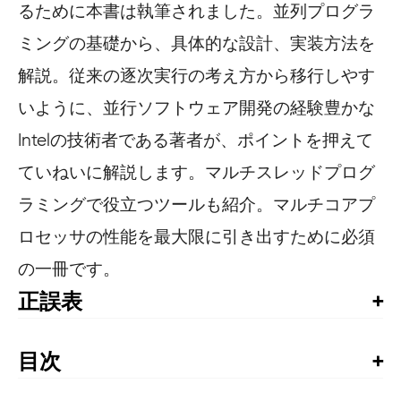
るために本書は執筆されました。並列プログラ
ミングの基礎から、具体的な設計、実装方法を
解説。従来の逐次実行の考え方から移行しやす
いように、並行ソフトウェア開発の経験豊かな
Intelの技術者である著者が、ポイントを押えて
ていねいに解説します。マルチスレッドプログ
ラミングで役立つツールも紹介。マルチコアプ
ロセッサの性能を最大限に引き出すために必須
の一冊です。
正誤表
書籍発行後に気づいた誤植や更新された情報を掲載して
います。お手持ちの書籍では、すでに修正が施されてい
目次
る場合がありますので、書籍最終ページの奥付でお手持
The Art of Concurrency和訳書籍への推薦文

ちの書籍の刷数をご確認の上、ご利用ください。