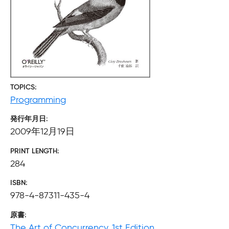
TOPICS
Programming
発行年月日
2009年12月19日
PRINT LENGTH
284
ISBN
978-4-87311-435-4
原書
The Art of Concurrency, 1st Edition