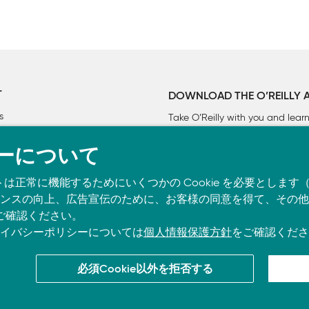
T
DOWNLOAD THE O’REILLY 
間接識別子（準識別子）

s
Take O’Reilly with you and lea
べる

ーについて
トは正常に機能するためにいくつかの Cookie を必要としま
スの向上、広告宣伝のために、お客様の同意を得て、その他の C
ご確認ください。
イバシーポリシーについては
個人情報保護方針
をご確認くださ
必須Cookie以外を拒否する
co.jpに掲載されているすべてのトレードマークおよび登録商標は、それぞれの所有者に帰属し