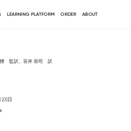
S
LEARNING PLATFORM
ORDER
ABOUT
映善、魔 狸 監訳、笹井 崇司 訳
月23日
H