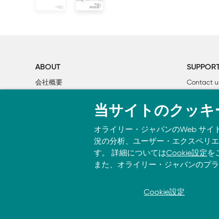
    1.5　他の分野における匿名化

    1.6　本書について

2章　リスクベースの非特定化方法論

    2.1　基本原則

    2.2　非特定化方法論の手順

ABOUT
SUPPOR
        2.2.1　ステップ1：直接識別子（識別子）と
会社概要
Contact u
        2.2.2　ステップ2：閾値を設定する

個人情報について
Bookclub
        2.2.3　ステップ3：起こりそうな攻撃について調
当サイトのクッキ
O’Reilly Media
書籍注文
        2.2.4　ステップ4：データを非特定化する

        2.2.5　ステップ5：プロセスを文書化する

オライリー・ジャパンのWeb サイ
    2.3　起こりそうな攻撃のリスク測定

況の分析、ユーザー・エクスペリエン
        2.3.1　T1：故意による再特定の試み

す。 詳細については
Cookie設定
を
        2.3.2　T2：故意でない再特定の試み

また、オライリー・ジャパンのプラ
        2.3.3　T3：データ侵害

        2.3.4　T4：公開データ

Cookie設定
© 2026, O’Reilly Japan, Inc. oreilly.
    2.4　再特定リスクの測定

        2.4.1　確率メトリクス
