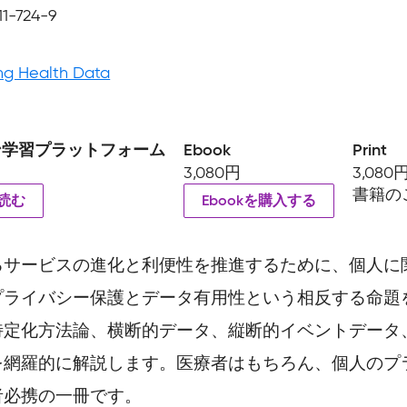
11-724-9
ng Health Data
ン学習プラットフォーム
Ebook
Print
3,080円
3,080
書籍の
読む
Ebookを購入する
るサービスの進化と利便性を推進するために、個人に
プライバシー保護とデータ有用性という相反する命題
特定化方法論、横断的データ、縦断的イベントデータ
を網羅的に解説します。医療者はもちろん、個人のプ
者必携の一冊です。