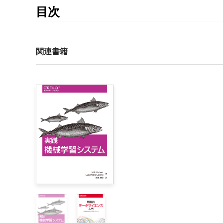
目次
監訳者まえがき

まえがき

関連書籍
1章　イントロダクション

    1.1　匿名化すべきか、せざるべきか

        1.1.1　同意を得るか、匿名化するか

        1.1.2　お金を節約する

        1.1.3　人目に触れたくない

    1.2　匿名化における2本の柱

        1.2.1　マスキングの標準

        1.2.2　非特定化の標準

    1.3　実際の匿名化

        1.3.1　組織の準備

        1.3.2　実用的なものにする

        1.3.3　ユースケース

    1.4　差別を生む分析
