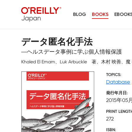
BLOG
BOOKS
EBOOK
データ匿名化手法
―ヘルスデータ事例に学ぶ個人情報保護
Khaled El Emam、Luk Arbuckle 著、木村 
TOPICS
Database
発行年月日
2015年05
PRINT LENGT
272
ISBN