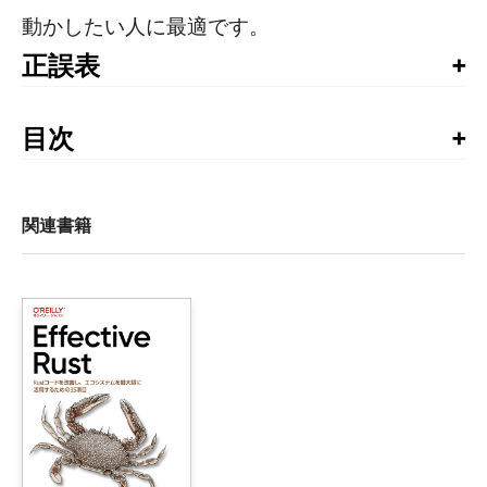
動かしたい人に最適です。
正誤表
書籍発行後に気づいた誤植や更新された情報を掲載して
います。お手持ちの書籍では、すでに修正が施されてい
目次
る場合がありますので、書籍最終ページの奥付でお手持
まえがき

ちの書籍の刷数をご確認の上、ご利用ください。
第1刷正誤表
Ⅰ部　Rust、WebAssembly、ゲーム開発の開始

関連書籍
（2023年10月30日更新）
1章　Hello WebAssembly

    1.1　技術上の準備

■p72、5行目
    1.2　WebAssemblyとは何か？

【誤】
    1.3　RustとWebAssemblyプロジェクトのスケルトンの作成
let f
=
Rc
>> = Rc::new(RefCell::new(None));
    1.4　HTML Canvasを用いたスクリーンへの描画

let g = f.clone();
        1.4.1　現状のコード

【正】
        1.4.2　三角形の描画

let f
:
Rc
>> = Rc::new(RefCell::new(None));
let g = f.clone();
        1.4.3　シェルピンスキーの三角形
