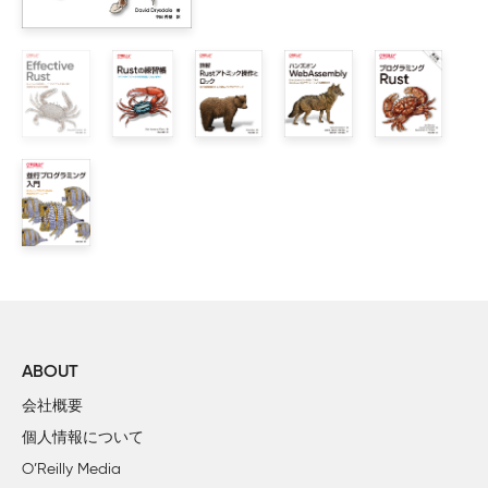
    1.5　まとめ

2章　スプライトの描画

    2.1　技術上の準備

    2.2　ゲーム「Walk the Dog（犬の散歩）」のデザイン

    2.3　Canvasへのスプライトの描画

        2.3.1　画像のロード

        2.3.2　Canvasの座標

        2.3.3　画像の描画

        2.3.4　JavaScriptのコールバック

        2.3.5　非同期Rust

    2.4　スプライトシートを用いた複数スプライトのロード

        2.4.1　JSONのロード

        2.4.2　JSONのパース

ABOUT
        2.4.3　「クッキーカッター」による描画

会社概要
    2.5　スプライトシートを用いたキャラクターアニメーショ
個人情報について
    2.6　まとめ

O’Reilly Media