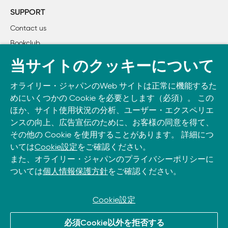
Ⅱ部　エンドレスランナーの作成

SUPPORT
Contact us
3章　ゲームループの作成

Bookclub
    3.1　技術上の準備

    3.2　最小限のアーキテクチャの導入

書籍注文
当サイトのクッキーについて
        3.2.1　Good? Bad? I'm the guy with code

DOWNLOAD THE O’REILLY APP
        3.2.2　階層アーキテクチャ

オライリー・ジャパンのWeb サイトは正常に機能するた
Take O’Reilly with you and learn anywhere, anytime on your
        3.2.3　browserモジュールの作成

めにいくつかの Cookie を必要とします（必須）。 この
phone
and tablet.
        3.2.4　画像のロード

ほか、サイト使用状況の分析、ユーザー・エクスペリエ
    3.3　ゲームループの作成

ンスの向上、広告宣伝のために、お客様の同意を得て、
その他の Cookie を使用することがあります。 詳細につ
        3.3.1　requestAnimationFrame

いては
Cookie設定
をご確認ください。
        3.3.2　Gameトレイト

また、オライリー・ジャパンのプライバシーポリシーに
        3.3.3　タイムステップの補正

ついては
個人情報保護方針
をご確認ください。
        3.3.4　アセットのロード

        3.3.5　描画コードの整理

        3.3.6　ゲームループの統合

Cookie設定
    3.4　キーボード入力の追加

© 2026, O’Reilly Japan, Inc. oreilly.co.jpに掲載されているすべて
    3.5　Red Hat Boyの操作

必須Cookie以外を拒否する