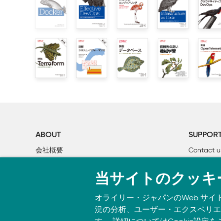
ABOUT
SUPPOR
会社概要
Contact u
個人情報について
Bookclub
当サイトのクッキ
O’Reilly Media
書籍注文
オライリー・ジャパンのWeb サイ
況の分析、ユーザー・エクスペリエン