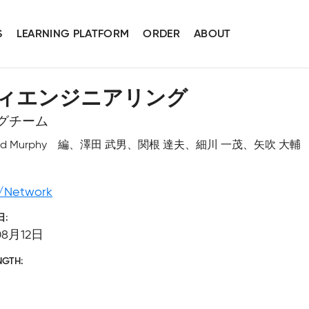
S
LEARNING PLATFORM
ORDER
ABOUT
ティエンジニアリング
ングチーム
toff, Niall Richard Murphy 編、澤田 武男、関根 達夫、細川 一茂
/Network
日
08月12日
NGTH