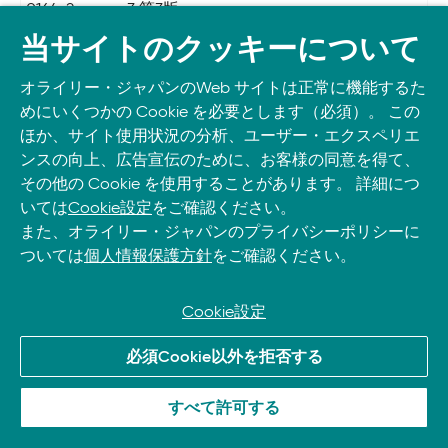
0164-2
3 第3版
978-4-8144-
詳解 組み込
4,400
2026/04/17
当サイトのクッキーについて
0165-9
みシステム
第2版
オライリー・ジャパンのWeb サイトは正常に機能するた
めにいくつかの Cookie を必要とします（必須）。 この
978-4-8144-
AIがわかる
5,390
2026/07/15
ほか、サイト使用状況の分析、ユーザー・エクスペリエ
0166-6
数学入門
ンスの向上、広告宣伝のために、お客様の同意を得て、
978-4-8144-
Node.jsプロ
4,620
2026/07/03
その他の Cookie を使用することがあります。 詳細につ
0167-3
ジェクト
いては
Cookie設定
をご確認ください。
978-4-8144-
シニアエン
4,180
2026/05/20
また、オライリー・ジャパンのプライバシーポリシーに
0168-0
ジニアリン
ついては
個人情報保護方針
をご確認ください。
グリーダー
のしごと
Cookie設定
978-4-8144-
実践 ハイブ
5,940
2026/05/26
0169-7
リッドクラ
必須Cookie以外を拒否する
ウド・セキ
ュリティア
すべて許可する
ーキテクチ
ャ