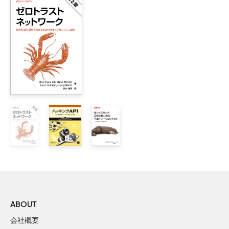
    1.1　Dockerのインストール

    1.2　Burp Suite のインストール

        1.2.1　Burp Suite の初期設定

        1.2.2　Burp Suite 拡張機能のインストール

        1.2.3　HTTPリクエストのキャプチャ

    1.3　Webペネトレーションテストラボの作成

        1.3.1　Webペネトレーションテストラボ用のシェル環境
    1.4　まとめ

2章　偵察活動- アタックサーフェスの調査

    2.1　アセットの調査- パッシブ

        2.1.1　サービス構成の調査- 利用しているクラウド
        2.1.2　テスト対象組織のネットワーク調査

        2.1.3　ドメイン、サブドメインの調査

        2.1.4　クローリングされたWebページの探索

        2.1.5　サードパーティサービスを利用した調査

ABOUT
    2.2　アセットの調査- アクティブ

会社概要
        2.2.1　エンドポイントの探索
