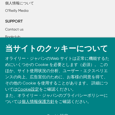
個人情報について
        2.2.2　WordPress

O’Reilly Media
        2.2.3　クラウドストレージの探索

        2.2.4　ポートスキャンによる稼働サービスの調査

SUPPORT
    2.3　まとめ

Contact us
Bookclub
3章　アプリケーションへの攻撃- 目的達成のための脆弱性調
    3.1　認証の突破

書籍注文
当サイトのクッキーについて
        3.1.1　攻撃手法1：漏洩パスワードの利用

DOWNLOAD THE O’REILLY APP
        3.1.2　攻撃手法2：パスワードリスト攻撃

オライリー・ジャパンのWeb サイトは正常に機能するた
Take O’Reilly with you and learn anywhere, anytime on your
        3.1.3　攻撃手法3：パスワードリセット機能の悪用

めにいくつかの Cookie を必要とします（必須）。 この
phone
and tablet.
    3.2　認可制御の不備

ほか、サイト使用状況の分析、ユーザー・エクスペリエ
        3.2.1　ケーススタディ

ンスの向上、広告宣伝のために、お客様の同意を得て、
        3.2.2　攻撃手法4：ユーザの個人情報窃取（横型）

その他の Cookie を使用することがあります。 詳細につ
いては
Cookie設定
をご確認ください。
        3.2.3　攻撃手法5：管理機能の悪用（縦型）

また、オライリー・ジャパンのプライバシーポリシーに
    3.3　外部・内部リソース参照機能の悪用

ついては
個人情報保護方針
をご確認ください。
        3.3.1　攻撃手法6：SQLインジェクション

        3.3.2　攻撃手法7：不正なローカルファイルへのアクセ
        3.3.3　攻撃手法8：XML External Entity（XXE）攻撃
