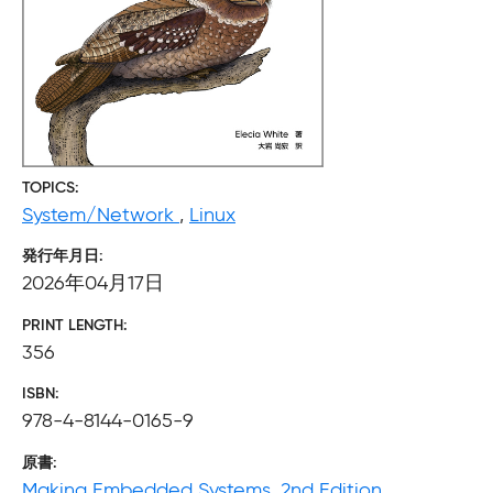
TOPICS
System/Network
,
Linux
発行年月日
2026年04月17日
PRINT LENGTH
356
ISBN
978-4-8144-0165-9
原書
Making Embedded Systems, 2nd Edition