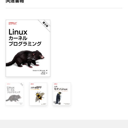
関連書籍
1章　組み込みシステムの概要 

    1.1　組み込みシステム開発 

        1.1.1　コンパイラと言語 

        1.1.2　デバッグ 

        1.1.3　リソース制限 

        1.1.4　課題解決のための原則 

    1.2　プロトタイプとメイカーボード 

2章　システムアーキテクチャの設計 

    2.1　設計をはじめる 

    2.2　アーキテクチャ図の作成 

        2.2.1　コンテキスト図 

        2.2.2　ブロック図 

        2.2.3　組織図 

        2.2.4　レイヤ図 

    2.3　設計の変更に対応する 

        2.3.1　モジュールのカプセル化 
