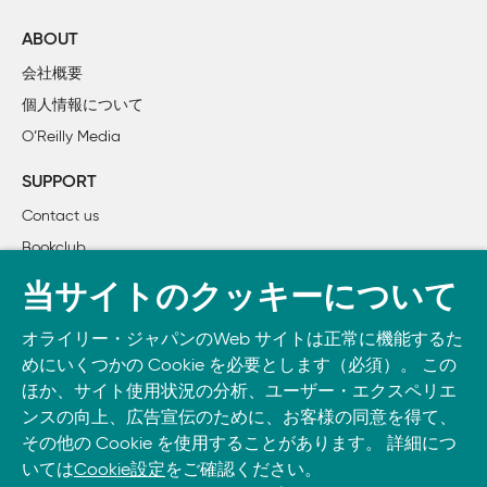
        2.3.2　タスクを割り振る 

        2.3.3　 ドライバインタフェース: open, close, read, write, ioc
ABOUT
        2.3.4　アダプタパターン 

会社概要
    2.4　インタフェースの作成 

個人情報について
        2.4.1　例：ログインタフェース 

O’Reilly Media
    2.5　サンドボックス 

    2.6　まとめ 

SUPPORT
    2.7　参考 

Contact us
Bookclub
3章　ハードウェアの入手 

    3.1　ハードウェアとソフトウェアの統合 

書籍注文
当サイトのクッキーについて
        3.1.1　プロジェクトフロー 

DOWNLOAD THE O’REILLY APP
        3.1.2　ハードウェア設計 

オライリー・ジャパンのWeb サイトは正常に機能するた
Take O’Reilly with you and learn anywhere, anytime on your
        3.1.3　ボードの立ち上げ 

めにいくつかの Cookie を必要とします（必須）。 この
phone
and tablet.
    3.2　データシートを読む 

ほか、サイト使用状況の分析、ユーザー・エクスペリエ
        3.2.1　問題が発生したときに必要となるデータシート
ンスの向上、広告宣伝のために、お客様の同意を得て、
その他の Cookie を使用することがあります。 詳細につ
        3.2.2　ソフトウェア開発者のためのデータシート 

いては
Cookie設定
をご確認ください。
        3.2.3　データシートを利用した部品の査定 
