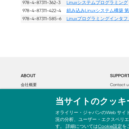
978-4-87311-362-3
Linuxシステムプログラミング
978-4-87311-422-4
組み込みLinuxシステム構築 第
978-4-87311-585-6
Linuxプログラミングインタ
ABOUT
SUPPOR
会社概要
Contact u
個人情報について
Bookclub
当サイトのクッキ
O’Reilly Media
書籍注文
オライリー・ジャパンのWeb サイ
況の分析、ユーザー・エクスペリエン
す。 詳細については
Cookie設定
を