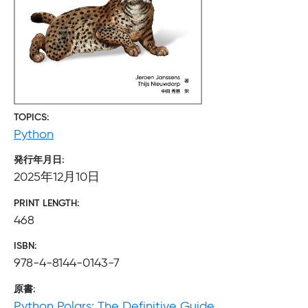
TOPICS
Python
発行年月日
2025年12月10日
PRINT LENGTH
468
ISBN
978-4-8144-0143-7
原書
Python Polars: The Definitive Guide