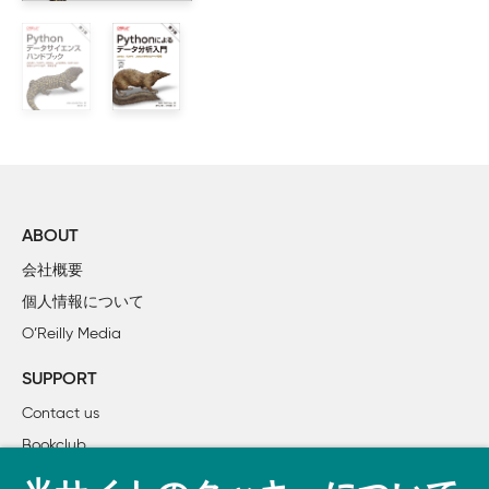
        1.2.3　評判

        1.2.4　持続可能性

    1.3　Polarsと他のデータ処理パッケージとの比較

    1.4　Pythonに注目する理由

    1.5　本書の構成

    1.6　ETLのサンプルプロジェクト

        1.6.1　抽出

        1.6.2　ボーナス：地区とステーションを可視化する

        1.6.3　変換

ABOUT
        1.6.4　ボーナス：行政区ごとの1日の利用回数を可視化
会社概要
        1.6.5　ロード

個人情報について
        1.6.6　ボーナス：怠けた（lazy）ほうが速くなる

O’Reilly Media
    1.7　本章で学んだこと

SUPPORT
2章　Polarsを使い始める

Contact us
    2.1　環境のセットアップ

Bookclub
        2.1.1　プロジェクトのダウンロード

        2.1.2　uvのインストール

書籍注文