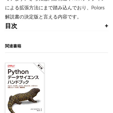
による拡張方法にまで踏み込んでおり、Polars
解説書の決定版と言える内容です。
目次
序

はじめに

関連書籍
第Ⅰ部　始める

1章　Polarsとは

    1.1　このPolarsというのは何なのか？

        1.1.1　主な特徴

        1.1.2　重要な概念

        1.1.3　優れた点

    1.2　Polarsを使う理由

        1.2.1　性能

        1.2.2　ユーザビリティ
