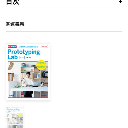
目次
る場合がありますので、書籍最終ページの奥付でお手持
はじめに

ちの書籍の刷数をご確認の上、ご利用ください。
第1刷、第2刷正誤表
1章　準備

関連書籍
    XBee無線モジュールの購入

---2012年4月
        ハードウェア

第1刷
        アンテナ

p.52、表2-5「あて先コマンド下位」のコマンド
        入手先

誤：ATDH
    アダプタの購入

正：ATDL
        Digi評価ボード

        USBアダプタ

p.54、表2-6「あて先コマンド下位」のコマンド
        ブレークアウトボード

誤：ATDH
正：ATDL
        Arduinoボードをアダプタとして使うハック

第2刷
        ピンの機能

p.54、表2-6「あて先コマンド下位」のコマンド
    ターミナルプログラムの選択

誤：ATDH
        ファームウェアの更新ソフトウェア

正：ATDL
        設定を行うためのターミナルソフトウェア

    まとめ
