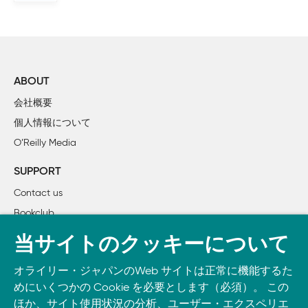
2章　動かしてみる

    無線の基本

        電磁波スペクトラム

        逆二乗則

ABOUT
    ZigBee入門

会社概要
        ネットワークトポロジー

個人情報について
        アドレス方式の基本

O’Reilly Media
        PAN ID

        チャネル

SUPPORT
        すべてを組み合わせる

Contact us
    XBeeファームウェアの更新

Bookclub
        現在のファームウェアと設定を読み出す

    XBeeの設定

書籍注文
当サイトのクッキーについて
        シリアル端末プログラムの設定

DOWNLOAD THE O’REILLY APP
        Windowsからの接続

オライリー・ジャパンのWeb サイトは正常に機能するた
Take O’Reilly with you and learn anywhere, anytime on your
        Macintoshからの接続

めにいくつかの Cookie を必要とします（必須）。 この
phone
and tablet.
        コマンドモードと透過モード

ほか、サイト使用状況の分析、ユーザー・エクスペリエ