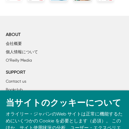
1章：「プロトタイピング」をはじめよう

    ゼロからイチを生み出すプロトタイピング

        イノベーションの新たな波

        Pebble：21世紀型イノベーションのモデル

    実例紹介：光枡

ABOUT
        第1ステージ

会社概要
        第 2ステージ

個人情報について
    アイデアから製品までのプロセス

O’Reilly Media
    Arduinoの使われ方

        Orpheの場合

SUPPORT
        電気味覚フォークの場合

Contact us
        HACKberryの場合

Bookclub
        ゼロからイチを生み出す Arduino

        おわりに

書籍注文
当サイトのクッキーについて
DOWNLOAD THE O’REILLY APP
2章：開発環境を整える

オライリー・ジャパンのWeb サイトは正常に機能するた
Take O’Reilly with you and learn anywhere, anytime on your
    Arduino IDEのセットアップ

めにいくつかの Cookie を必要とします（必須）。 この
phone
and tablet.
        Arduinoについて

ほか、サイト使用状況の分析、ユーザー・エクスペリエ