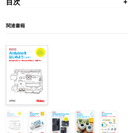
目次
目次 

はじめに

関連書籍
作品紹介

    Orphe（株式会社 no new folk studio）

    BOCCO（ユカイ工学株式会社）

    MESH（ソニー株式会社 MESHプロジェクト）

    光枡（光枡プロジェクト）

    形骸化する言語（菅野創、やんツー）

    METCALFシリーズ（きゅんくん）

    NO SALT RESTAURANT（NO SALT RESTAURANT制作委
    IRKit（大塚雅和）

    HACKberry（イクシー株式会社）

    ベゼリー（チームベゼリー）

I部：イントロダクション
