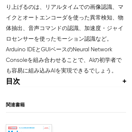
り上げるのは、リアルタイムでの画像認識、マ
イクとオートエンコーダを使った異常検知、物
体抽出、音声コマンドの認識、加速度・ジャイ
ロセンサーを使ったモーション認識など。
Arduino IDEとGUIベースのNeural Network
Consoleを組み合わせることで、AIの初学者で
も容易に組み込みAIを実現できるでしょう。
目次
はじめに

1章　Spresenseとは？

関連書籍
    Spresenseについて

        Spresenseの技術情報

        Spresenseのハードウェアについて
