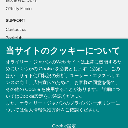
個人情報について
        Spresenseメインボードとカメラの接続

O’Reilly Media
        カメラの動作を確認する

    Spresenseでマイクを使う

SUPPORT
        Spresenseとマイクを接続する

Contact us
        DSPファイルをインストールする

Bookclub
        録音機能を試してみる

書籍注文
当サイトのクッキーについて
3章　Spresenseの演算機能を使いこなす

DOWNLOAD THE O’REILLY APP
    FFTとマルチコアプログラミングの基本

オライリー・ジャパンのWeb サイトは正常に機能するた
Take O’Reilly with you and learn anywhere, anytime on your
        FFTの基礎

めにいくつかの Cookie を必要とします（必須）。 この
phone
and tablet.
        マイク入力信号をFFTで周波数データに変換する

ほか、サイト使用状況の分析、ユーザー・エクスペリエ
        マルチコアプログラミングの方法

ンスの向上、広告宣伝のために、お客様の同意を得て、
その他の Cookie を使用することがあります。 詳細につ
いては
Cookie設定
をご確認ください。
4章　Neural Network Consoleとは？

また、オライリー・ジャパンのプライバシーポリシーに
    Neural Network Consoleについて

ついては
個人情報保護方針
をご確認ください。
        Neural Network Consoleの利用環境

        Neural Network Consoleの情報について

        Windowsアプリ版をインストールする

Cookie設定