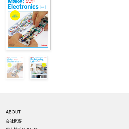
        Spresenseがサポートしている開発環境

    Arduino IDEの開発環境を設定する

        Arduino IDE のインストール

        Spresense用ドライバーのインストール

        Spresense Arduino Board Packageのインストール

        Spresenseブートローダのインストール

    SpresenseでLEDを動かしてみる

        Arduino のスケッチを記述する

        本書で使用するプログラム、データの取得方法

        ダウンロードの方法

        ダウンロードファイルの構成

2章　Spresenseの周辺機器を動かす

    Spresenseでディスプレイを使う

        ILI9341液晶ディスプレイとSpresenseの接続

        ディスプレイライブラリをインストールする

ABOUT
        ディスプレイ動作確認

会社概要
    Spresenseでカメラを使う
