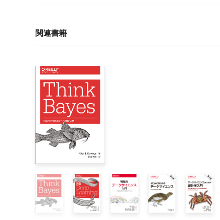
監訳者まえがき

はじめに

関連書籍
1章　分析的思考とAIドリブン企業

    1.1　 AIとは何か

    1.2　現在のAIが約束を果たせていないのはなぜか

    1.3　どのようにして現状に至ったか

        1.3.1　データ革命

    1.4　実現されていない期待の物語

    1.5　今日のAIドリブン企業に求められる分析スキ
    1.6　この章の重要な論点

    1.7　参考文献

2章　分析的思考入門

    2.1　記述的、予測的、処方的な問い

        2.1.1　予測的分析が力を発揮するとき：がんの
        2.1.2　記述的な分析：顧客離反

    2.2　ビジネス上の問いとKPI
