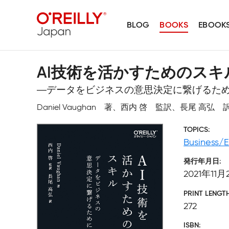
BLOG
BOOKS
EBOOK
AI技術を活かすためのスキ
―データをビジネスの意思決定に繋げるた
Daniel Vaughan 著、西内 啓 監訳、長尾 高弘 
TOPICS
Business/
発行年月日
2021年11月
PRINT LENGT
272
ISBN