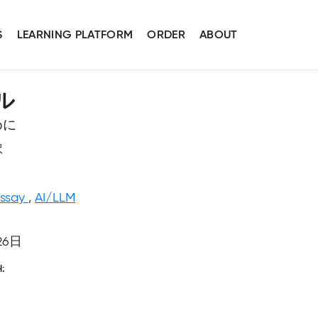
S
LEARNING PLATFORM
ORDER
ABOUT
ル
めに
訳
Essay
,
AI/LLM
26日
H