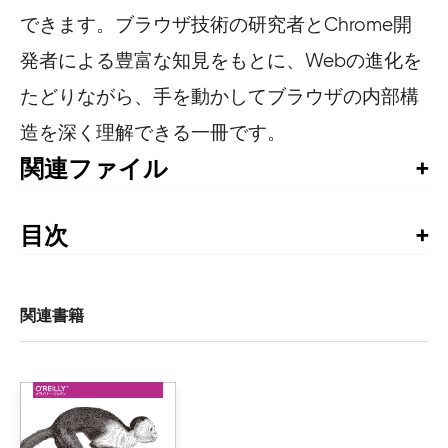
できます。ブラウザ技術の研究者とChrome開
発者による豊富な知見をもとに、Webの進化を
たどりながら、手を動かしてブラウザの内部構
造を深く理解できる一冊です。
関連ファイル
日本語版のサポートサイト
目次
はじめに

第1部　序論

関連書籍
序章i　ブラウザとWeb

    i.1 ブラウザと私 

    i.2 歴史の中のWeb 

    i.3 実際のブラウザのコードベース 
