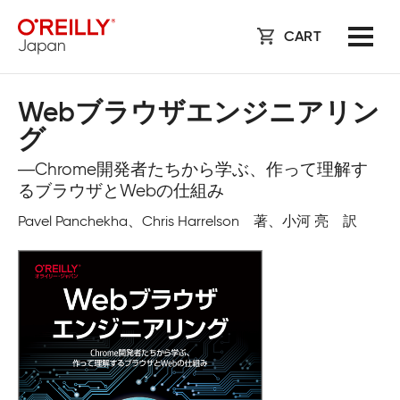
CART
Webブラウザエンジニアリン
グ
―Chrome開発者たちから学ぶ、作って理解す
るブラウザとWebの仕組み
Pavel Panchekha、Chris Harrelson 著、小河 亮 訳