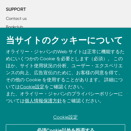
    1.1　サーバーへの接続 

SUPPORT
    1.2　情報のリクエスト 

Contact us
    1.3　サーバーのレスポンス 

Bookclub
    1.4　PythonでのTelnet 

    1.5　リクエストとレスポンス 

書籍注文
当サイトのクッキーについて
    1.6　HTMLの表示 

DOWNLOAD THE O’REILLY APP
    1.7　暗号化された接続 

オライリー・ジャパンのWeb サイトは正常に機能するた
Take O’Reilly with you and learn anywhere, anytime on your
    1.8　まとめ 

めにいくつかの Cookie を必要とします（必須）。 この
phone
and tablet.
    1.9　アウトライン 

ほか、サイト使用状況の分析、ユーザー・エクスペリエ
    1.10　演習 

ンスの向上、広告宣伝のために、お客様の同意を得て、
その他の Cookie を使用することがあります。 詳細につ
    リンク 

いては
Cookie設定
をご確認ください。
また、オライリー・ジャパンのプライバシーポリシーに
2章　画面への描画 

ついては
個人情報保護方針
をご確認ください。
    2.1　ウィンドウの作成 

    2.2　ウィンドウへの描画 

    2.3　テキストのレイアウト 

Cookie設定
    2.4　テキストのスクロール 

© 2026, O’Reilly Japan, Inc. oreilly.co.jpに掲載されているすべて
    2.5　より高速なレンダリング 

必須Cookie以外を拒否する