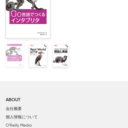
    i.4 ブラウザコードの概念 

    i.5 ブラウザの役割 

    i.6 ブラウザとあなた 

    リンク 

序章ii　Webの歴史 

    ii.1 メメックスの概念 

    ii.2 Webの誕生 

    ii.3 ブラウザ 

    ii.4 Web標準 

    ii.5 オープンソース 

    ii.6 まとめ 

    ii.7 演習 

    リンク 

ABOUT
会社概要
第2部　ページの読み込み 

個人情報について
O’Reilly Media
1章　Webページのダウンロード 
