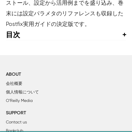
ストール、設定から活用例までを盛り込み、巻
末には設定パラメタのリファレンスも収録した
Postfix実用ガイドの決定版です。
目次
まえがき

1章　はじめに

        1.1　Postfixの起源と哲学

        1.2　電子メールとインターネット

ABOUT
                1.2.1　電子メールコンポーネント

会社概要
                1.2.2　主要な電子メールプロトコル

個人情報について
        1.3　Postfixの役割

O’Reilly Media
        1.4　Postfixのセキュリティ

                1.4.1　モジュール型の設計

SUPPORT
                1.4.2　シェルとプロセス

Contact us
                1.4.3　設計上のセキュリティ

Bookclub