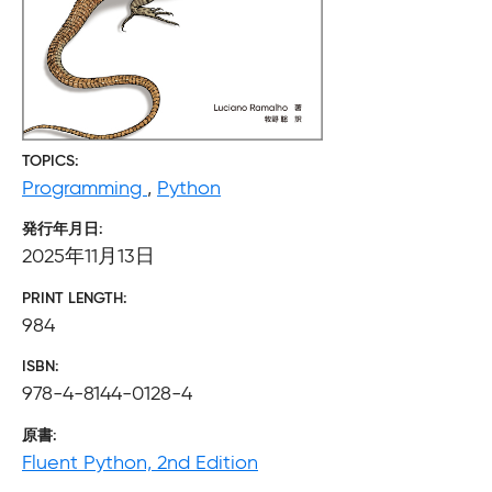
TOPICS
Programming
,
Python
発行年月日
2025年11月13日
PRINT LENGTH
984
ISBN
978-4-8144-0128-4
原書
Fluent Python, 2nd Edition