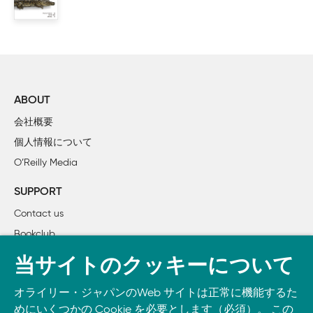
ABOUT
会社概要
個人情報について
O’Reilly Media
SUPPORT
Contact us
Bookclub
書籍注文
当サイトのクッキーについて
DOWNLOAD THE O’REILLY APP
オライリー・ジャパンのWeb サイトは正常に機能するた
Take O’Reilly with you and learn anywhere, anytime on your
めにいくつかの Cookie を必要とします（必須）。 この