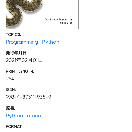
TOPICS
Programming
,
Python
発行年月日
2021年02月01日
PRINT LENGTH
264
ISBN
978-4-87311-935-9
原書
Python Tutorial
FORMAT