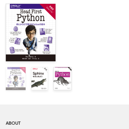
2章　Pythonインタープリタの使い方

■P. 20 フィボナッチ級数の出力結果
    2.1　インタープリタの起動

【誤】
        2.1.1　引数を渡す

0
        2.1.2　対話モード

1
    2.2　インタープリタとその環境

1
        2.2.1　ソースコード・エンコーディング

2
5
8
3章　気楽な入門編

【正】
    3.1　Pythonを電卓として使う

0
        3.1.1　数値

1
        3.1.2　文字列

1
        3.1.3　リスト

2
    3.2　プログラミング、はじめの一歩

3
5
4章　制御構造ツール

8
    4.1　if文

    4.2　for文

ABOUT
■P. 32 5行目からの出力コード