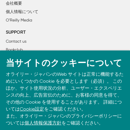
    4.3　range()関数

会社概要
【誤】
    4.4　break文と continue文、ループにおける else節

[1, 2]
個人情報について
    4.5　pass文

[1, 2, 3]
O’Reilly Media
    4.6　関数の定義

【正】
    4.7　さらに関数定義について

[1]
SUPPORT
        4.7.1　引数のデフォルト値

[1, 2]
Contact us
        4.7.2　キーワード引数

[1, 2, 3]
Bookclub
        4.7.3　特殊引数

        4.7.4　任意引数のリスト

書籍注文
■P. 78 「7.1.4 従来形式の文字列フォーマッティング」
当サイトのクッキーについて
        4.7.5　引数リストのアンパック

のコード
DOWNLOAD THE O’REILLY APP
        4.7.6　lambda（ラムダ）式

【誤】
オライリー・ジャパンのWeb サイトは正常に機能するた
Take O’Reilly with you and learn anywhere, anytime on your
        4.7.7　ドキュメンテーション文字列（docstring）

>>> print(' πの値はおよそ %5.3f である。' %
}
math.pi)
めにいくつかの Cookie を必要とします（必須）。 この
phone
and tablet.
        4.7.8　関数注釈（関数アノテーション）

【正】
ほか、サイト使用状況の分析、ユーザー・エクスペリエ
>>> print(' πの値はおよそ %5.3f である。' % math.pi)
    4.8　幕間つなぎ：コーディングスタイル

ンスの向上、広告宣伝のために、お客様の同意を得て、
その他の Cookie を使用することがあります。 詳細につ
■P. 94 コード内13行目
いては
Cookie設定
をご確認ください。
5章　データ構造

【誤】executing finally clause
また、オライリー・ジャパンのプライバシーポリシーに
    5.1　リストについての補足

【正】finally節実行中
ついては
個人情報保護方針
をご確認ください。
        5.1.1　リストをスタックとして使う
