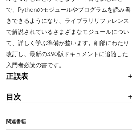
で、Pythonのモジュールやプログラムを読み書
きできるようになり、ライブラリリファレンス
で解説されているさまざまなモジュールについ
て、詳しく学ぶ準備が整います。細部にわたり
改訂し、最新の3.9.0版ドキュメントに追随した
入門者必読の書です。
正誤表
書籍発行後に気づいた誤植や更新された情報を掲載して
います。お手持ちの書籍では、すでに修正が施されてい
目次
る場合がありますので、書籍最終ページの奥付でお手持
訳者まえがき

ちの書籍の刷数をご確認の上、ご利用ください。
概要

第1刷正誤表
関連書籍
1章　食欲をそそってみようか

※2022年4月更新