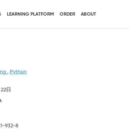
S
LEARNING PLATFORM
ORDER
ABOUT
ing
,
Python
月22日
H
11-932-8