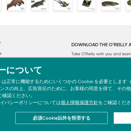
title'に値を代入しよう。
an'、'job_title'に値を代入しよう。
T
DOWNLOAD THE O’REILLY 
s
Take O’Reilly with you and lea
: "Phil"}, "Feb. 2"}
: "Phil"}, "Feb. 2"
]
ーについて
トは正常に機能するためにいくつかの Cookie を必要としま
スの向上、広告宣伝のために、お客様の同意を得て、その他の C
ご確認ください。
イバシーポリシーについては
個人情報保護方針
をご確認くださ
必須Cookie以外を拒否する
co.jpに掲載されているすべてのトレードマークおよび登録商標は、それぞれの所有者に帰属し