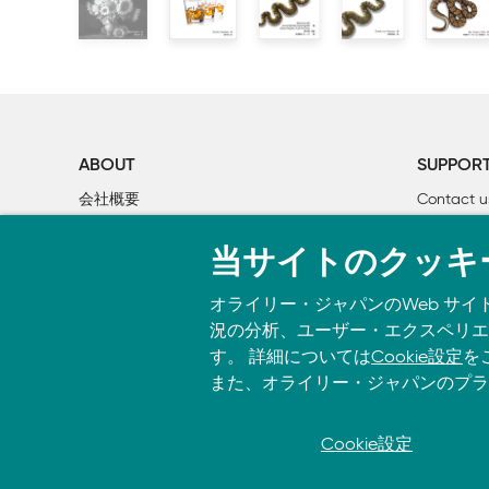
【誤】'animals'、'percent'、'spokesman'、'job_
【正】'animals'、'amount'、'percent'、'spokesm
■P. 114 下から6行目
【誤】括弧のに1つのものしか含まれておらず
【正】括弧の中に1つのものしか含まれておらず
ABOUT
SUPPOR
会社概要
Contact u
■P.118 「7.2.1 []による作成」のコード8行目
【誤】>>> randomness = ['Punxsatawney", {"groundhog"
個人情報について
Bookclub
【正】>>> randomness = ["Punxsatawney", {"groundhog"
当サイトのクッキ
O’Reilly Media
書籍注文
オライリー・ジャパンのWeb サイ
■P. 214 2行目
況の分析、ユーザー・エクスペリエン
【誤】Catオブジェウト
す。 詳細については
Cookie設定
を
【正】Catオブジェクト
また、オライリー・ジャパンのプラ
■P. 344 上から3行目のコード
【誤】>>> with os.scandir("poems") as it:
Cookie設定
© 2026, O’Reilly Japan, Inc. oreilly.
【正】>>> with os.scandir() as it: