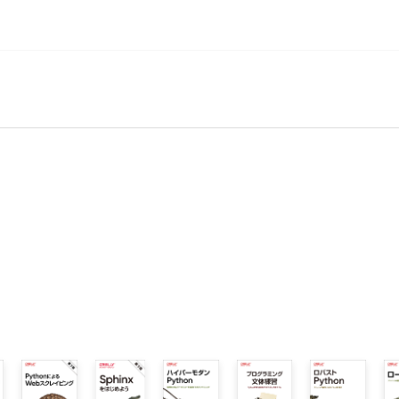
しています。お手持ちの書籍では、すでに修正が施されている
32-8
8
.0を意味する
0を意味する