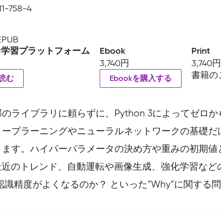
11-758-4
 EPUB
ン学習プラットフォーム
Ebook
Print
3,740円
3,740
書籍の
読む
Ebookを購入する
ライブラリに頼らずに、Python 3によってゼロ
ィープラーニングやニューラルネットワークの基礎だ
ます。ハイパーパラメータの決め方や重みの初期値とい
damといった最近のトレンド、自動運転や画像生成、強化
識精度がよくなるのか？ といった“Why”に関する