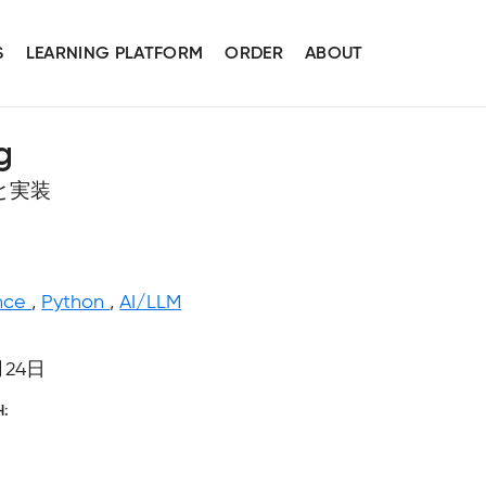
S
LEARNING PLATFORM
ORDER
ABOUT
g
と実装
nce
,
Python
,
AI/LLM
月24日
H