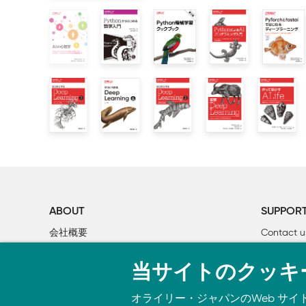
        1.3.3　変数

        1.3.4　リスト

        1.3.5　ディクショナリ

        1.3.6　ブーリアン

        1.3.7　if文

        1.3.8　for文

        1.3.9　関数

    1.4　Pythonスクリプトファイル

        1.4.1　ファイルに保存

        1.4.2　クラス

    1.5　NumPy

        1.5.1　NumPyのインポート

        1.5.2　NumPy配列の生成

ABOUT
SUPPOR
        1.5.3　NumPyの算術計算

会社概要
Contact u
        1.5.4　NumPyのN次元配列

個人情報について
Bookclub
        1.5.5　ブロードキャスト

当サイトのクッキ
O’Reilly Media
書籍注文
        1.5.6　要素へのアクセス

    1.6　Matplotlib

オライリー・ジャパンのWeb サイ