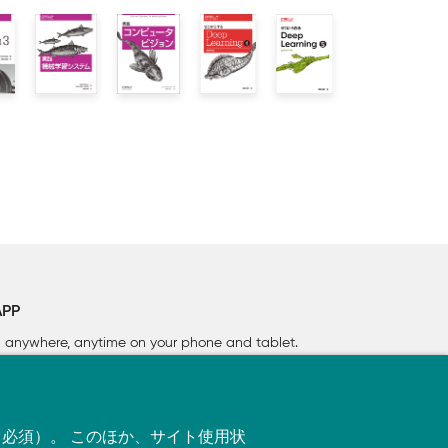
APP
rn anywhere, anytime on your phone
and tablet.
す（必須）。 このほか、サイト使用状