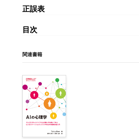
正誤表
書籍発行後に気づいた誤植や更新された情報を掲載
ちの書籍の刷数をご確認の上、ご利用ください。
目次
正誤表
目次

まえがき

関連書籍
本書の正誤情報は以下のページで公開しています。
1章　Python入門

https://github.com/oreilly-japan/deep-learning-fr
    1.1　Pythonとは

    1.2　Pythonのインストール

        1.2.1　Pythonのバージョン

        1.2.2　使用する外部ライブラリ

        1.2.3　Anacondaディストリビューション

    1.3　Pythonインタプリタ

        1.3.1　算術計算

        1.3.2　データ型
