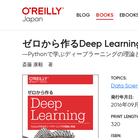
BLOG
BOOKS
EBOOK
ゼロから作るDeep Learnin
―Pythonで学ぶディープラーニングの理論
斎藤 康毅 著
TOPICS
Data Scie
発行年月日
2016年09
PRINT LENGT
320
ISBN