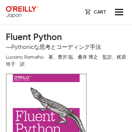
CART
Fluent Python
―Pythonicな思考とコーディング手法
Luciano Ramalho 著、豊沢 聡、桑井 博之 監訳、梶原
玲子 訳