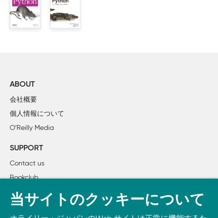
         2.2.1　リスト内包表記と可読性

         2.2.2　リスト内包表記とmap/filterの違い

         2.2.3　デカルト積

         2.2.4　ジェネレータ式

    2.3　タプルは単なる不変リストではありません

         2.3.1　レコードとしてのタプル

         2.3.2　タプルのアンパック

ABOUT
         2.3.3　ネストしたタプルのアンパック

会社概要
         2.3.4　名前付きタプル

個人情報について
         2.3.5　不変リストとしてのタプル

O’Reilly Media
    2.4　スライス

         2.4.1　スライスと範囲指定が最後の要素を含まない理由
SUPPORT
         2.4.2　スライスオブジェクト

Contact us
         2.4.3　スライスへの代入

Bookclub
    2.5　シーケンスの+と*

         2.5.1　リストのリストの生成

書籍注文
当サイトのクッキーについて
    2.6　シーケンスと累算代入

DOWNLOAD THE O’REILLY APP
         2.6.1　+=による代入の謎
