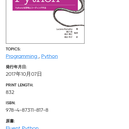
TOPICS
Programming
,
Python
発行年月日
2017年10月07日
PRINT LENGTH
832
ISBN
978-4-87311-817-8
原書
Fluent Python