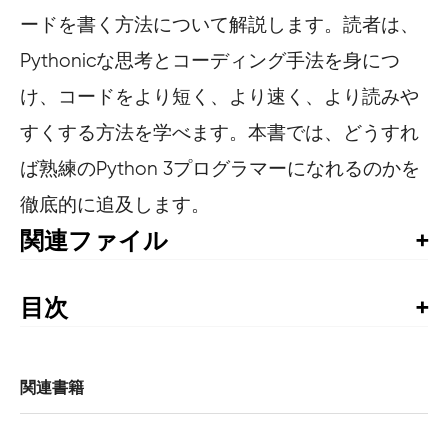
ードを書く方法について解説します。読者は、
Pythonicな思考とコーディング手法を身につ
け、コードをより短く、より速く、より読みや
すくする方法を学べます。本書では、どうすれ
ば熟練のPython 3プログラマーになれるのかを
徹底的に追及します。
関連ファイル
サンプルコード
目次
賞賛の声

監訳者まえがき

まえがき

関連書籍
第Ⅰ部　プロローグ
