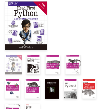
1章　Pythonのデータモデル

    1.1　Pythonicなトランプ

    1.2　特殊メソッドの使用方法

         1.2.1　数値型のエミュレーション

         1.2.2　文字列表現

         1.2.3　算術演算子

         1.2.4　カスタム型のブール値

    1.3　特殊メソッドの概要

    1.4　lenがメソッドではない理由

    1.5　本章のまとめ

    1.6　参考文献

第Ⅱ部　データ構造

2章　シーケンスの配列

    2.1　組み込み型シーケンスの概要

    2.2　リスト内包表記とジェネレータ式
