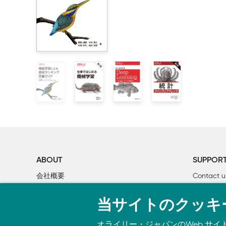
35ページ 表1-2 2列目
        1.3.2　連続値の確率分布

        1.3.3　離散化による確率密度関数の近似

誤：
        1.3.4　加法定理と乗法定理

表の枚数
        1.3.5　ベイズの定理

正：
    1.4　ベイズの定理を使ったクリック率の推論

コインの枚数
        1.4.1　ベイズ推論をプログラムする

※36ページ表1-31列目も同様
    1.5　別解 1: 繰り返しをまとめる

        1.5.1　統計モデリング

35ページ 下から3行目
        1.5.2　新しいデータ生成過程の見方

誤：
    1.6　別解 2: ベータ分布

ベルヌーイ分布より、1が出る確率は
θ
、0が出る
    1.7　事後分布から決断を下す

めると、この表は次のように書き直せます。
        1.7.1　要約統計量

正：
        1.7.2　HDIをつかった仮説検定

ABOUT
SUPPOR
ベルヌーイ分布より、コインが出る確率は
θ
、出
        1.7.3　新たな確率変数を導入する

会社概要
Contact u
数ごとにまとめると、この表は次のように書き直
    1.8　本章のまとめ

個人情報について
Bookclub
当サイトのクッキ
36ページ 本文1行目
O’Reilly Media
書籍注文
2章 確率的プログラミング: コンピュータの助けを借
    2.1　統計モデルの記述とサンプリングの実行

オライリー・ジャパンのWeb サイ
誤：