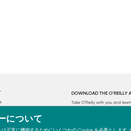
確率は
1 −
θ
でしたから、それらをかけ合わせて各事象の確率を
T
DOWNLOAD THE O’REILLY 
ない確率は
1 −
θ
でしたから、それらをかけ合わせて各事象の確
s
Take O’Reilly with you and lea
せます。
ーについて
りる

トは正常に機能するためにいくつかの Cookie を必要としま