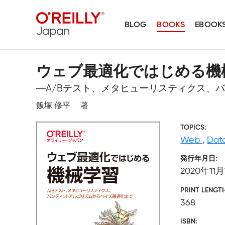
BLOG
BOOKS
EBOOK
ウェブ最適化ではじめる機
―A/Bテスト、メタヒューリスティクス、
飯塚 修平 著
TOPICS
Web
,
Dat
発行年月日
2020年11月
PRINT LENGT
368
ISBN