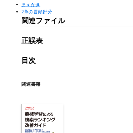
まえがき
2章の冒頭部分
関連ファイル
1章のサンプルコード
2章のサンプルコード
正誤表
3章のサンプルコード
書籍発行後に気づいた誤植や更新された情報を掲載
4章のサンプルコード
ちの書籍の刷数をご確認の上、ご利用ください。
5章のサンプルコード
目次
6章のサンプルコード
第1刷の正誤表
序文

7章のサンプルコード
まえがき

付録Bのサンプルコード
28ページ 下から10行目
関連書籍
1章 A/Bテストからはじめよう: ベイズ統計による仮
誤：
    1.1　A/Bテストのインパクト

表記を完結にするためにラムダ式を用いました。
    1.2　アリスとボブのレポート

正：
        1.2.1　データ生成のプロセスを整理する

表記を簡潔にするためにラムダ式を用いました。
    1.3　確率分布

        1.3.1　離散値の確率分布
