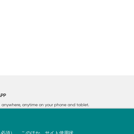
計算しました。この確率を表が出た枚数ごとにまと
APP
率を計算しました。この確率を出現したコインの枚
rn anywhere, anytime on your phone
and tablet.
す（必須）。 このほか、サイト使用状