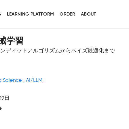
S
LEARNING PLATFORM
ORDER
ABOUT
械学習
バンディットアルゴリズムからベイズ最適化まで
a Science
,
AI/LLM
19日
H