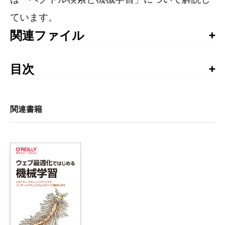
ています。
関連ファイル
本書のサポートリポジトリ
目次
まえがき

第I部　機械学習導入プロジェクト

関連書籍
1章　検索の基本

    1.1　検索技術の基本と検索エンジン

        1.1.1　検索はどのように使われているのか

        1.1.2　全文検索

        1.1.3　検索エンジン

    1.2　ランキング改善の基本

        1.2.1　ランキング改善は重要か

        1.2.2　ランキング改善を進める前に
