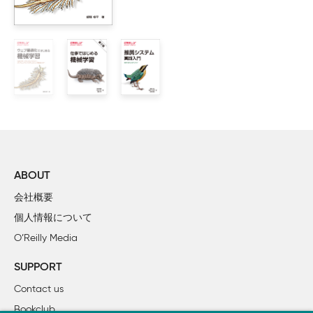
        1.2.3　実際のランキング改善

        1.2.4　機械学習を用いたランキング改善

        1.2.5　ランキング改善を確認する

    1.3　まとめ

    1.4　参考文献

2章　検索システム

    2.1　典型的なシステム構成

        2.1.1　フロントエンドサーバー

        2.1.2　バックエンドサーバー

ABOUT
        2.1.3　検索エンジン

会社概要
        2.1.4　文書マスターDB

個人情報について
        2.1.5　データウェアハウス

O’Reilly Media
        2.1.6　フィーダー

        2.1.7　クローラー・入稿ツール

SUPPORT
    2.2　まとめ

Contact us
Bookclub
3章　ランキング改善プロジェクトの流れとプロジェクト準備