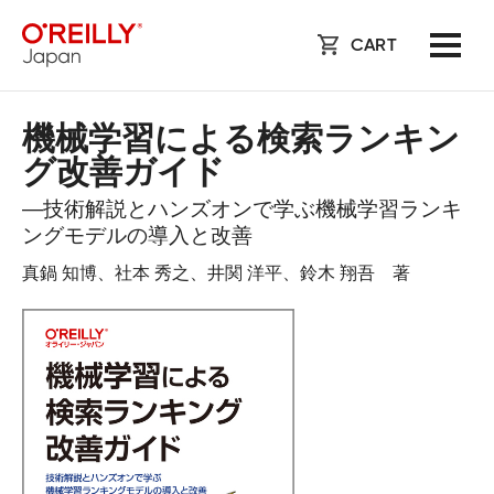
CART
機械学習による検索ランキン
グ改善ガイド
―技術解説とハンズオンで学ぶ機械学習ランキ
ングモデルの導入と改善
真鍋 知博、社本 秀之、井関 洋平、鈴木 翔吾 著