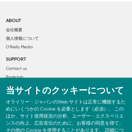
        2.1.2　母集団とサンプル

    2.2　実データを使った生成モデルの実装

        2.2.1　身長データセットの読み込み

ABOUT
        2.2.2　正規分布による生成モデル

会社概要
    2.3　最尤推定の理論

個人情報について
        2.3.1　尤度の最大化

O’Reilly Media
        2.3.2　微分を使って最大値を探す

        2.3.3　正規分布の最尤推定

SUPPORT
    2.4　生成モデルの用途

Contact us
        2.4.1　新しいデータの生成

Bookclub
        2.4.2　確率の計算

書籍注文
当サイトのクッキーについて
ステップ3　多次元正規分布

DOWNLOAD THE O’REILLY APP
    3.1　NumPyと多次元配列

オライリー・ジャパンのWeb サイトは正常に機能するた
Take O’Reilly with you and learn anywhere, anytime on your
        3.1.1　多次元配列

めにいくつかの Cookie を必要とします（必須）。 この
phone
and tablet.
        3.1.2　NumPyの多次元配列

ほか、サイト使用状況の分析、ユーザー・エクスペリエ
        3.1.3　要素ごとの演算

ンスの向上、広告宣伝のために、お客様の同意を得て、
        3.1.4　ベクトルの内積と行列積

その他の Cookie を使用することがあります。 詳細につ