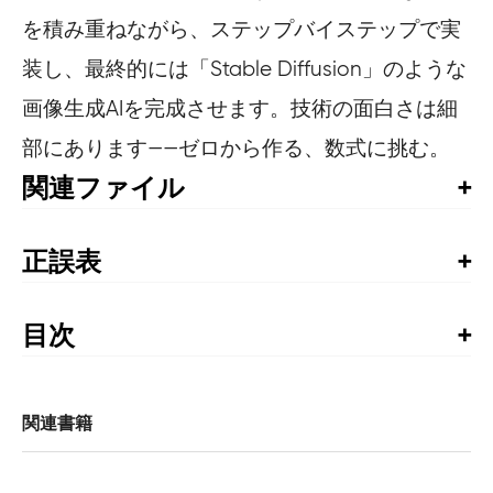
を積み重ねながら、ステップバイステップで実
装し、最終的には「Stable Diffusion」のような
画像生成AIを完成させます。技術の面白さは細
部にあります——ゼロから作る、数式に挑む。
関連ファイル
サンプルコード
正誤表
書籍発行後に気づいた誤植や更新された情報を掲載して
います。お手持ちの書籍では、すでに修正が施されてい
目次
る場合がありますので、書籍最終ページの奥付でお手持
まえがき

ちの書籍の刷数をご確認の上、ご利用ください。
正誤表
ステップ1　正規分布

関連書籍
    1.1　確率の基礎

https://github.com/oreilly-japan/deep-learning-from-
        1.1.1　確率変数と確率分布

scratch-5/wiki/errata