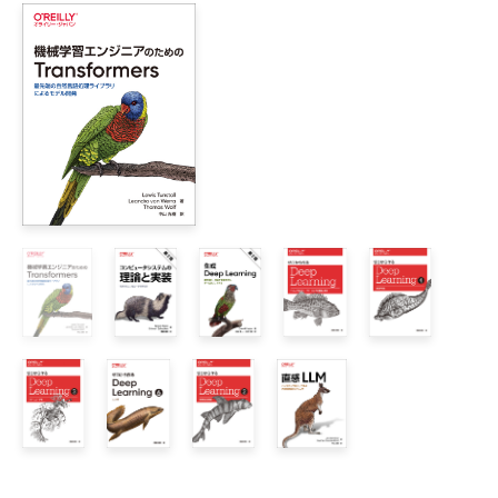
        1.1.2　確率分布の種類

        1.1.3　期待値と分散

    1.2　正規分布

        1.2.1　正規分布の確率密度関数

        1.2.2　正規分布のコード

        1.2.3　パラメータの役割

    1.3　中心極限定理

        1.3.1　中心極限定理とは

        1.3.2　中心極限定理の実験

    1.4　サンプル和の確率分布

        1.4.1　サンプル和の期待値と分散

        1.4.2　コードで確かめる

        1.4.3　一様分布の平均と分散

    1.5　身の回りにある正規分布

ステップ2　最尤推定

    2.1　生成モデルの概要

        2.1.1　生成モデルとは
