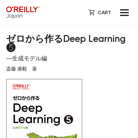
CART
ゼロから作るDeep Learning
❺
―生成モデル編
斎藤 康毅 著