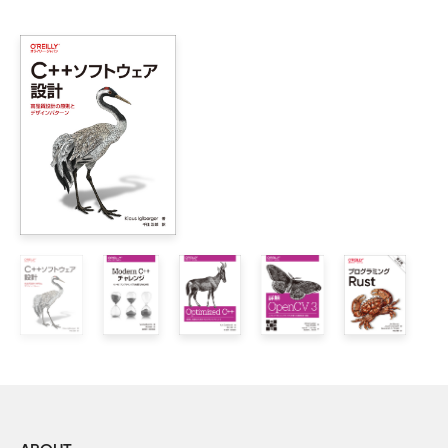
2026年4月更新
1章　型推論

    項目1：テンプレートの型推論を理解する

・p.xv 下から6-7行目
    項目2：auto の型推論を理解する

【誤】
    項目3：decltype を理解する

Oswego湖のPizzicatoピザで
楽しい夕食会を開い
独特で
    項目4：推論された型を確認する

てくれました。
サイズのシーザーズサラダ
が出て来た時の彼女はも
L
ピザ
2章　auto

う大はしゃぎでした。
    項目5：明示的型宣言よりもauto を優先する

【正】
    項目6：auto が期待とは異なる型を推論する場面ではETII
Oswego湖のPizzicatoピザで
楽しい夕食会を開い
特別に
てくれました。
3章　現代のC++ への移行

サイズのシーザーズサラダが出て来た時の彼女はも
特大
う大はしゃぎでした。
    項目7：オブジェクト作成時の() と{} の違い

    項目8：0 やNULL よりもnullptr を優先する

    項目9：typedef よりもエイリアス宣言を優先する

    項目10：enum にはスコープを設ける

    項目11：private な未定義関数よりもdelete を優先する

    項目12：オーバライドする関数はoverride と宣言する

    項目13：iterator よりもconst_iterator を優先する
