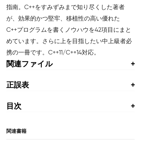
指南。C++をすみずみまで知り尽くした著者
が、効果的かつ堅牢、移植性の高い優れた
C++プログラムを書くノウハウを42項目にまと
めています。さらに上を目指したい中上級者必
携の一冊です。C++11/C++14対応。
関連ファイル
1章 型推論
正誤表
書籍発行後に気づいた誤植や更新された情報を掲載して
います。お手持ちの書籍では、すでに修正が施されてい
目次
る場合がありますので、書籍最終ページの奥付でお手持
出版社より

ちの書籍の刷数をご確認の上、ご利用ください。
謝辞

正誤表
はじめに

関連書籍