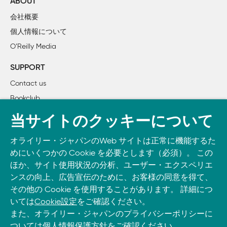
ABOUT
    項目14：例外を発生させない関数はnoexcept と宣言する

会社概要
    項目15：可能な場面では常にconstexpr を用いる

個人情報について
    項目16：const メンバ関数はスレッドセーフにする

O’Reilly Media
    項目17：自動的に生成される特殊メンバ関数を理解する

SUPPORT
4章　スマートポインタ

Contact us
    項目18：独占するリソースの管理にはstd::unique_ptr を用
Bookclub
    項目19：共有するリソースの管理にはstd::shared_ptr を用い
    項目20：不正ポインタになり得るstd::shared_ptr ライクなポ
書籍注文
当サイトのクッキーについて
    項目21：new の直接使用よりもstd::make_unique やstd::mak
DOWNLOAD THE O’REILLY APP
    項目22：Pimpl イディオムを用いる際は特殊メンバ関数を
オライリー・ジャパンのWeb サイトは正常に機能するた
Take O’Reilly with you and learn anywhere, anytime on your
めにいくつかの Cookie を必要とします（必須）。 この
phone
and tablet.
5章　右辺値参照、ムーブセマンティクス、完全転送

ほか、サイト使用状況の分析、ユーザー・エクスペリエ
    項目23：std::move とstd::forward を理解する

ンスの向上、広告宣伝のために、お客様の同意を得て、
その他の Cookie を使用することがあります。 詳細につ
    項目24：ユニヴァーサル参照と右辺値参照の違い

いては
Cookie設定
をご確認ください。
    項目25：右辺値参照にはstd::move を、ユニヴァーサル参照にはs
また、オライリー・ジャパンのプライバシーポリシーに
    項目26：ユニヴァーサル参照をとるオーバロードは避ける
ついては
個人情報保護方針
をご確認ください。
    項目27：ユニヴァーサル参照をとるオーバロードの代替