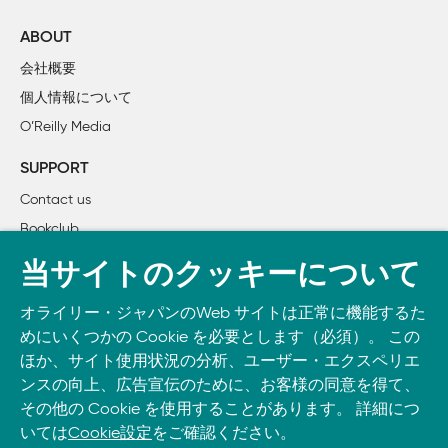
ABOUT
会社概要
個人情報について
O’Reilly Media
SUPPORT
Contact us
Bookclub
書籍注文
当サイトのクッキーについて
DOWNLOAD THE O’REILLY APP
オライリー・ジャパンのWeb サイトは正常に機能するた
Take O’Reilly with you and learn anywhere, anytime on your
めにいくつかの Cookie を必要とします（必須）。 この
phone
and tablet.
ほか、サイト使用状況の分析、ユーザー・エクスペリエ
ンスの向上、広告宣伝のために、お客様の同意を得て、
その他の Cookie を使用することがあります。 詳細につ
いては
Cookie設定
をご確認ください。