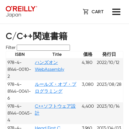
CART
C/C++関連書籍
Filter
ISBN
Title
価格
発行日
978-4-
ハンズオン
4,180
2022/10/12
8144-0010-
WebAssembly
2
978-4-
ルールズ・オブ・プ
3,080
2023/08/28
8144-0041-
ログラミング
6
978-4-
C++ソフトウェア設
4,400
2023/10/14
8144-0045-
計
4
978-4-
Head First C
3,960
2013/04/03