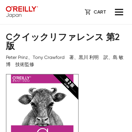
CART
Cクイックリファレンス 第2
版
Peter Prinz、Tony Crawford 著、黒川 利明 訳、島 敏
博 技術監修