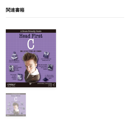
まえがき

第Ⅰ部言語

関連書籍
1章　言語の基本

    1.1　Cの特徴

    1.2　Cプログラムの構造

    1.3　ソースファイル

    1.4　コメント

    1.5　文字集合

    1.6　識別子

    1.7　Cコンパイラの働き

2章　型

    2.1　型分類

    2.2　整数型

    2.3　浮動小数点型

    2.4　複素浮動小数点型

    2.5　列挙型
