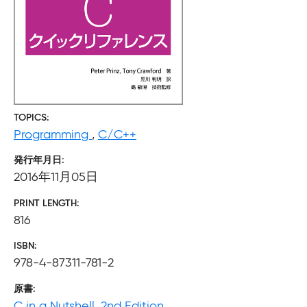
TOPICS
Programming
,
C/C++
発行年月日
2016年11月05日
PRINT LENGTH
816
ISBN
978-4-87311-781-2
原書
C in a Nutshell, 2nd Edition