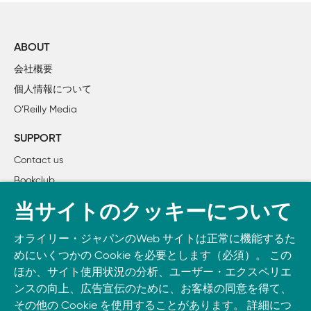
    2.6　型void

    2.7　メモリ内のオブジェクトのアラインメント

ABOUT
3章　リテラル

会社概要
    3.1　整数定数

個人情報について
    3.2　浮動小数点定数

O’Reilly Media
    3.3　文字定数

    3.4　文字列リテラル

SUPPORT
Contact us
4章　型変換

Bookclub
    4.1　算術型の変換

    4.2　非算術型の変換

書籍注文
当サイトのクッキーについて
DOWNLOAD THE O’REILLY APP
5章　式と演算子

オライリー・ジャパンのWeb サイトは正常に機能するた
Take O’Reilly with you and learn anywhere, anytime on your
    5.1　式の評価法

めにいくつかの Cookie を必要とします（必須）。 この
phone
and tablet.
    5.2　演算子の詳細

ほか、サイト使用状況の分析、ユーザー・エクスペリエ
    5.3　定数式

ンスの向上、広告宣伝のために、お客様の同意を得て、
その他の Cookie を使用することがあります。 詳細につ