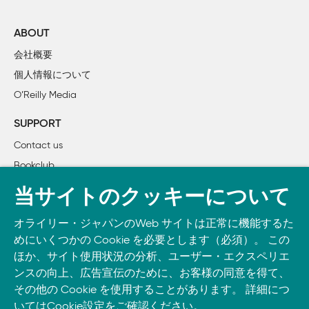
        解答1　3または5で割り切れる正の整数の総和

        解答2　最大公約数

ABOUT
        解答3　最小公倍数

会社概要
        解答4　与えられた正の整数より小さい最大の素数

個人情報について
        解答5　セクシー素数

O’Reilly Media
        解答6　過剰数

        解答7　友愛数

SUPPORT
        解答8　アームストロング数

Contact us
        解答9　素因数分解

Bookclub
        解答10　グレイコード

        解答11　ローマ数字に変換

書籍注文
当サイトのクッキーについて
        解答12　最長コラッツ数列

DOWNLOAD THE O’REILLY APP
        解答13　πの計算

オライリー・ジャパンのWeb サイトは正常に機能するた
Take O’Reilly with you and learn anywhere, anytime on your
        解答14　 ISBNの検証

めにいくつかの Cookie を必要とします（必須）。 この
phone
and tablet.
ほか、サイト使用状況の分析、ユーザー・エクスペリエ
2章　言語機能

ンスの向上、広告宣伝のために、お客様の同意を得て、
その他の Cookie を使用することがあります。 詳細につ
     問題

いては
Cookie設定
をご確認ください。
        問題15　 IPv4データ型
