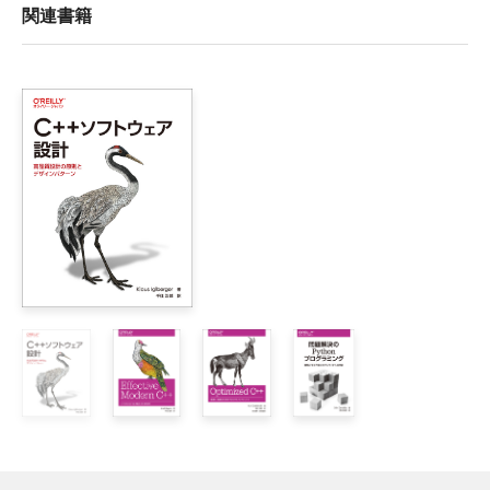
関連書籍
1章　数学の問題

    問題

        問題1　3または5で割り切れる正の整数の総和

        問題2　最大公約数

        問題3　最小公倍数

        問題4　与えられた正の整数より小さい最大の素数

        問題5　セクシー素数

        問題6　過剰数

        問題7　友愛数

        問題8　アームストロング数

        問題9　素因数分解

        問題10　グレイコード

        問題11　ローマ数字に変換

        問題12　最長コラッツ数列

        問題13　πの計算

        問題14　 ISBNの検証

    解答
