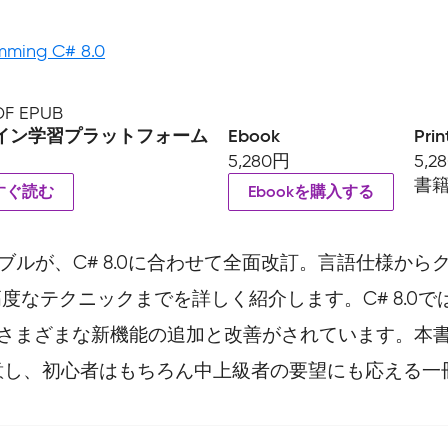
mming C# 8.0
PDF EPUB
イン学習プラットフォーム
Ebook
Prin
5,280円
5,2
書
すぐ読む
Ebookを購入する
ブルが、C# 8.0に合わせて全面改訂。言語仕様から
ら高度なテクニックまでを詳しく紹介します。C# 8.
じめさまざまな新機能の追加と改善がされています。本
意し、初心者はもちろん中上級者の要望にも応える一