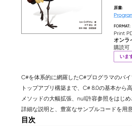
原書
Progra
FORMAT
Print 
オンラ
購読可
いま
C#を体系的に網羅したC#プログラマのバイ
トップアプリ構築まで、C# 8.0の基本か
メソッドの大幅拡張、null許容参照をは
詳細な説明と、豊富なサンプルコードを用
目次
目次
