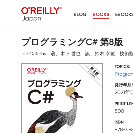
BLOG
BOOKS
EBOOK
プログラミングC# 第8版
Ian Griffiths 著、木下 哲也 訳、鈴木 幸敏 技術
TOPICS
Progr
発行年月
2021年
PRINT LE
800
ISBN
978-4-