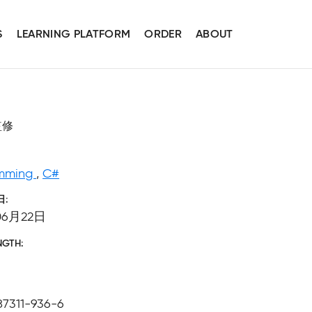
S
LEARNING PLATFORM
ORDER
ABOUT
監修
amming
,
C#
日
06月22日
NGTH
87311-936-6