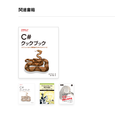
はじめに

関連書籍
1章　C#の基礎

    1.1　なぜC#なのか

    1.2　C#の主な特徴

        1.2.1　マネージコードとCLR

        1.2.2　専用よりも汎用を

    1.3　C#標準と実装

        1.3.1　多数のMicrosoft .NET（一時的なものと
        1.3.2　.NET Standardによる複数の.NETバー
    1.4　Visual StudioとVisual Studio Code

    1.5　簡単なプログラムの分析

        1.5.1　既存のソリューションへのプロジェクト
        1.5.2　他からのプロジェクトの参照

        1.5.3　外部ライブラリの参照

        1.5.4　単体テストの記述

        1.5.5　名前空間

        1.5.6　クラス
