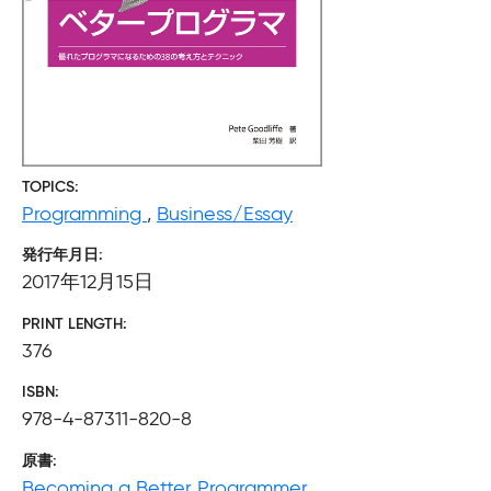
TOPICS
Programming
,
Business/Essay
発行年月日
2017年12月15日
PRINT LENGTH
376
ISBN
978-4-87311-820-8
原書
Becoming a Better Programmer