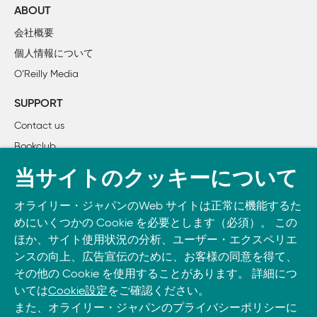
ABOUT
7章　汚物の中で転げ回る

会社概要
  不快でひどいコードを取り扱う

個人情報について
O’Reilly Media
8章　そのエラーを無視するな！

  エラー処理に対する健全な態度

SUPPORT
Contact us
9章　予期せぬことを予期する

Bookclub
  あらゆる可能性を考慮して、頑強なコードを書く

書籍注文
当サイトのクッキーについて
10章　バグ狩り

DOWNLOAD THE O’REILLY APP
  バグを見つけて修正する

オライリー・ジャパンのWeb サイトは正常に機能するた
Take O’Reilly with you and learn anywhere, anytime on your
めにいくつかの Cookie を必要とします（必須）。 この
phone
and tablet.
11章　テストの時代

ほか、サイト使用状況の分析、ユーザー・エクスペリエ
  開発者テスト：単体テスト、インテグレーションテスト、
ンスの向上、広告宣伝のために、お客様の同意を得て、
その他の Cookie を使用することがあります。 詳細につ
いては
Cookie設定
をご確認ください。
12章　複雑さに対処する

また、オライリー・ジャパンのプライバシーポリシーに
  不必要な複雑さを避けるために、コードをうまく設計する
