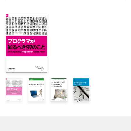
  コードへの正しい取り組み方と態度を身に付ける

https://yoshikishibata.github.io/myhomepage/errata/bbp
第Ⅰ部　you.write(code)

2章　見かけのよい状態を維持する

  コードの表現：レイアウトと名前付け

3章　少ないコードを書く

  不必要なコードを書かない

4章　取り除くことでコードを改善する

  死んでいるコードを見つけて取り除く

5章　コードベースの過去の幽霊

  過去に書いたコードから学ぶ

6章　航路を航行する

  なじみのないコードへの取り組み方
