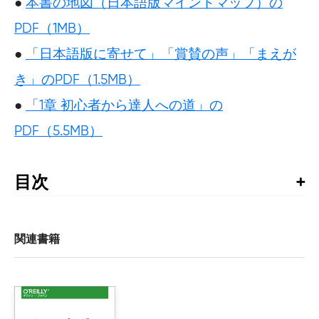
●
本書の地図（日本語版マインドマップ）の
PDF（1MB）
●
「日本語版に寄せて」「賞賛の声」「まえが
き」のPDF（1.5MB）
●
「1章 初心者から達人への道」の
PDF（5.5MB）
目次
日本語版に寄せて

賞賛の声

まえがき

関連書籍
1章　初心者から達人への道

    1.1　初心者 vs. 達人

    1.2　ドレイファスモデルの5段階

    1.3　現場におけるドレイファスモデル
