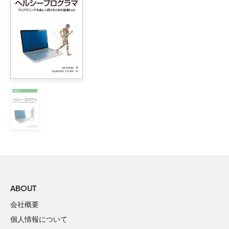
    1.4　ドレイファスモデルの効果的な利用

    1.5　道具のワナに注意

    1.6　コンテキスト再考

    1.7　日々のドレイファスモデル

2章　脳の構造

    2.1　2種類のモード

    2.2　いつでもどこでも洞察を逃さない

    2.3　LモードとRモードの特徴

    2.4　Rモードの躍進

    2.5　Rモードは森を見て、Lモードは木を見る

    2.6　自分でできる脳の手術と神経の可塑性

    2.7　どうやって目的を達成するのか

3章　Rモードへの転換

    3.1　関与する感覚の増加

ABOUT
    3.2　右脳で描く

会社概要
    3.3　RモードからLモードへの流れを作る

個人情報について
    3.4　Rモードが提供してくれるヒントを手に入れる
