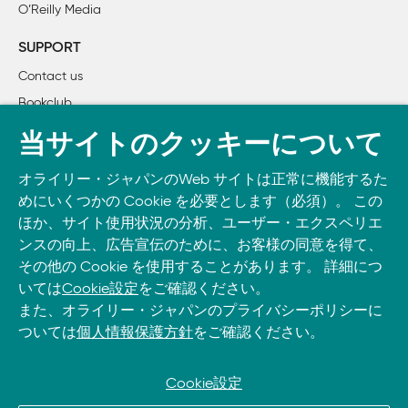
O’Reilly Media
    3.5　パターンを利用する

    3.6　Rモードの出力を上手に手に入れる

SUPPORT
4章　アタマをデバッグ

Contact us
    4.1　認知バイアスを知る

Bookclub
    4.2　自分の世代傾向を認識する

    4.3　性格の分類

書籍注文
当サイトのクッキーについて
    4.4　ハードウェア的なバグ

DOWNLOAD THE O’REILLY APP
    4.5　では、どう考えたらよいのか

オライリー・ジャパンのWeb サイトは正常に機能するた
Take O’Reilly with you and learn anywhere, anytime on your
5章　意識的な学び

めにいくつかの Cookie を必要とします（必須）。 この
phone
and tablet.
    5.1　学びとは何か

ほか、サイト使用状況の分析、ユーザー・エクスペリエ
    5.2　「SMART」な目標を定める

ンスの向上、広告宣伝のために、お客様の同意を得て、
その他の Cookie を使用することがあります。 詳細につ
    5.3　プラグマティック投資計画の作成

いては
Cookie設定
をご確認ください。
    5.4　自分の学習モード

また、オライリー・ジャパンのプライバシーポリシーに
    5.5　同僚との勉強会

ついては
個人情報保護方針
をご確認ください。
    5.6　より優れた学習技術

    5.7　SQ3Rで意識的に読む

    5.8　マインドマップによる直感の視覚化

Cookie設定
    5.9　ドキュメント作成の真の力を利用する
