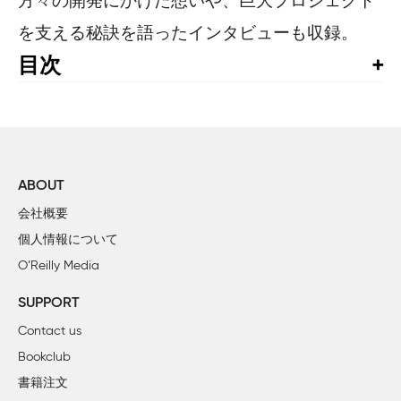
方々の開発にかけた想いや、巨大プロジェクト
を支える秘訣を語ったインタビューも収録。
目次
日本のロケット開発史

町工場

    INTERVIEW 01　青木健一 （株式会社青木精機製作所 
    INTERVIEW 02　栗原友二 （三幸機械株式会社 工場長）

艤装

ABOUT
    INTERVIEW 03　関野展弘 （株式会社IHIエアロスペ
会社概要
試験

個人情報について
    INTERVIEW 04　西尾誠司 （川崎重工業株式会社 
O’Reilly Media
人工衛星

    INTERVIEW 05　澤井秀次郎 （JAXA 宇宙飛翔工学研
SUPPORT
輸送

Contact us
    INTERVIEW 06　小野哲也 （JAXA 宇宙輸送ミ
Bookclub
組み立て

書籍注文
    INTERVIEW 07　宇井恭一 （JAXA 宇宙輸送ミ