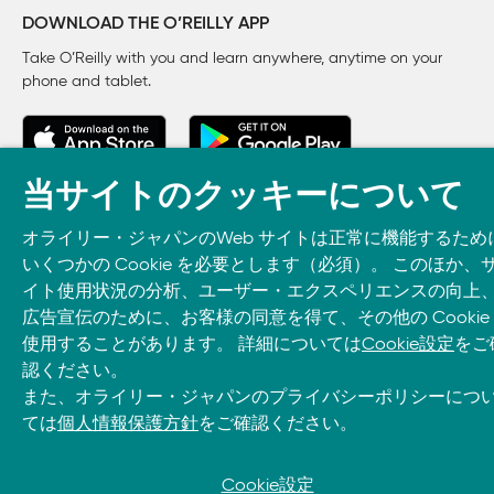
射座据付

DOWNLOAD THE O’REILLY APP
    INTERVIEW 08　井元隆行 （JAXA 宇宙輸送ミ
Take O’Reilly with you and learn anywhere, anytime on your
打ち上げ

phone
and tablet.
    INTERVIEW 09　森田泰弘（JAXA 宇宙輸送ミ
当サイトのクッキーについて
オライリー・ジャパンのWeb サイトは正常に機能するため
いくつかの Cookie を必要とします（必須）。 このほか、
イト使用状況の分析、ユーザー・エクスペリエンスの向上
広告宣伝のために、お客様の同意を得て、その他の Cookie
© 2026, O’Reilly Japan, Inc. oreilly.co.jpに掲載されているすべて
使用することがあります。 詳細については
Cookie設定
をご
のトレードマークおよび登録商標は、それぞれの所有者に帰属し
認ください。
ます。
また、オライリー・ジャパンのプライバシーポリシーにつ
ては
個人情報保護方針
をご確認ください。
Cookie設定