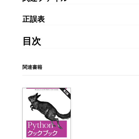
ダウンロードの場所と使用法
Python による日本語自然言語処理（12章の公開版）
正誤表
書籍発行後に気づいた誤植や更新された情報を掲載
ちの書籍の刷数をご確認の上、ご利用ください。
目次
第1刷に対する正誤表
訳者まえがき

はじめに

P.472 「12.1.2 タグ付きコーパス」
1章	言語処理とPython

関連書籍
注：この節のコード片を実行するには、12.1.2 第1段
必要がある（これは、p.476の1行目のコードについ
    1.1　言語の計算処理：テキストと単語

        1.1.1　Pythonを使ってみよう

from nltk.corpus.util import LazyCorpusLoader
        1.1.2　NLTKを使ってみよう

jeita = LazyCorpusLoader('jeita', ChasenCorpusR
としてコーパスリーダーを作成すれば、ダウンロード
        1.1.3　テキストを検索する

p.473 真ん中の段落
        1.1.4　語彙を数える

誤：それ自体がタプルになっており
    1.2　Pythonをより詳しく：テキストと単語のリスト
正：タブ区切りの文字列になっており
        1.2.1　リスト

p.473 真ん中のコード片1行目
        1.2.2　リストの添字を指定する

誤：
print '\nEOS\n'.join(['\n'.join("%s/%s" % (
        1.2.3　変数
