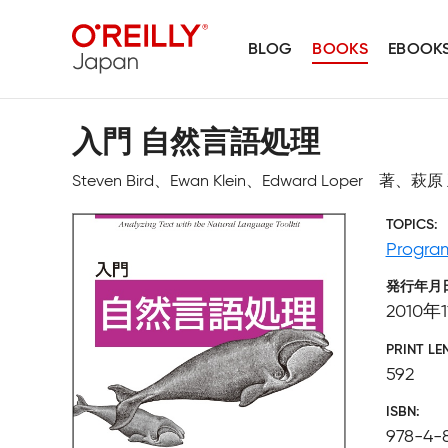
BLOG
BOOKS
EBOOK
入門 自然言語処理
Steven Bird、Ewan Klein、Edward Loper
TOPICS
Progra
発行年月
2010年
PRINT LE
592
ISBN
978-4-