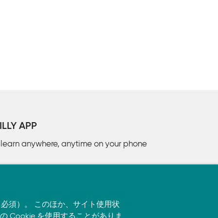
通常はnltk_dataディレクトリ）に解凍する 必要が
としてコ
Reader, r'.*/KN.*', encoding='euc-jp')
合コーパス中のファイルの 順番の同一性は保証されな
LLY APP
d learn anywhere, anytime on your phone
す（必須）。 このほか、サイト使用状
ookie を使用することがありま