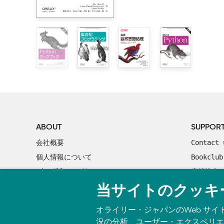
for sent in jeita.tagged_sents()[2170:2173]])
        1.2.4　文字列

正：
print '\nEOS\n'.join(['\n'.join("%s/%s" % (
    1.3　言語の計算処理：簡単な統計処理

for w in sent) for sent in jeita.tagged_sents()
        1.3.1　頻度分布

p.474 「12.1.3 依存構造解析済みコーパス」
        1.3.2　よりきめ細かい単語選択

注：このコード片を実行するには、12.1.3 第1段落の
        1.3.3　コロケーションとバイグラム

ある。もしくは、p.474で述べたfileidを列挙する代
        1.3.4　ほかのものを数える

ーパスリーダーを作成すれば、ダウンロードしたzi
    1.4　再びPython：決定を下し処理を制御する

い。
        1.4.1　条件式

p.474下のコード片1行目
        1.4.2　すべての要素を操作する

誤：
>>> print '\n'.join( ''.join(sent) for sent
        1.4.3　入れ子になったコードブロック

ABOUT
SUPPOR
正：
>>> print ''.join( knbc.words()[:100] )
        1.4.4　ループと条件分岐

会社概要
Contact 
p.475真ん中のコード片1行目
    1.5　自動自然言語理解

誤：
>>> print '\n'.join( ' '.join("%s/%s"%(w[0]
個人情報について
Bookclub
        1.5.1　語義曖昧性解消

for sent in knbc.tagged_words()[0:20] )
O’Reilly Media
書籍注文
        1.5.2　代名詞解析

正：
>>> print '\n'.join( ' '.join("%s/%s"%(w[0]
        1.5.3　言語出力の生成

当サイトのクッキ
for w in sent) for sent in knbc.tagged_sents()[
        1.5.4　機械翻訳

p.476 コード中
オライリー・ジャパンのWeb サイ
        1.5.5　音声対話システム

誤：
>>> print ' '.join( set(w for w,t in genpak
況の分析、ユーザー・エクスペリエン
        1.5.6　含意関係
