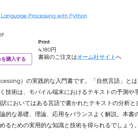
 Language Processing with Python
DF
Print
4,180円
書籍のご注文は
オーム社サイト
へ
okを購入する
age Processing）の実践的な入門書です。「自然
づく技術は、モバイル端末におけるテキストの予測や
翻訳においてはある言語で書かれたテキストの分析と
理論的な基礎、理論、応用をバランスよく解説。本書
始めるための実用的な知識と技術を得られるでしょう