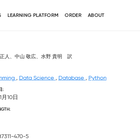
S
LEARNING PLATFORM
ORDER
ABOUT
 著、萩原 正人、中山 敬広、水野 貴明 訳
mming
,
Data Science
,
Database
,
Python
日
11月10日
NGTH
87311-470-5