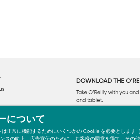
w[0],w[1].split('\t')[2])
[2170:2173]])
方法でダウンロードした KNBコーパスのzipファイルを同じ場所（
わりに、
knbc = LazyCorpusLoader('knbc/corpus1', KNBCorpus
pファイルを そのまま読み込むことができる。ただし、この場
 in knbc.words() )
T
DOWNLOAD THE O’REI
us
Take O’Reilly with you an
, w[1][2]) for w in sent)
and tablet.
, w[1].split(' ')[2])
ーについて
0:20] )
トは正常に機能するためにいくつかの Cookie を必要としま
u.tagged_words() if
スの向上、広告宣伝のために、お客様の同意を得て、その他の C