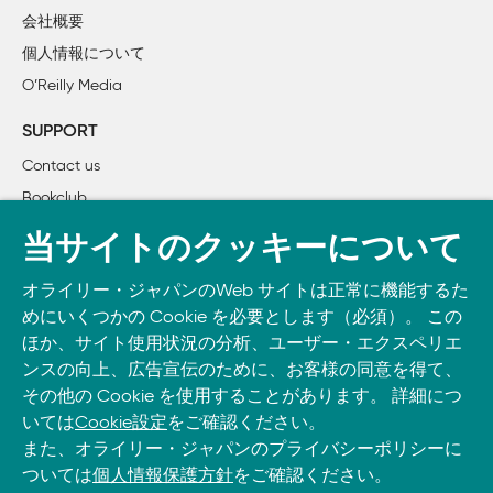
    3.3　パターン8：大規模インデキシング 

会社概要
    3.4　まとめ 

個人情報について
O’Reilly Media
4章　知識を追加する：シンコペーション 

    4.1　パターン9：インデックスを用いた検索 

SUPPORT
    4.2　パターン10：ノードの後処理 

Contact us
    4.3　パターン11：信頼できる生成 

Bookclub
    4.4　パターン12：ディープサーチ（深層検索） 

    4.5　まとめ 

書籍注文
当サイトのクッキーについて
DOWNLOAD THE O’REILLY APP
5章　モデルの機能を拡張する 

オライリー・ジャパンのWeb サイトは正常に機能するた
Take O’Reilly with you and learn anywhere, anytime on your
    5.1　LLM推論の限界 

めにいくつかの Cookie を必要とします（必須）。 この
phone
and tablet.
    5.2　パターン13：思考の連鎖 

ほか、サイト使用状況の分析、ユーザー・エクスペリエ
    5.3　パターン14：思考の木 

ンスの向上、広告宣伝のために、お客様の同意を得て、
その他の Cookie を使用することがあります。 詳細につ
    5.4　パターン15：アダプタチューニング 

いては
Cookie設定
をご確認ください。
    5.5　パターン16：インストラクション進化 

また、オライリー・ジャパンのプライバシーポリシーに
    5.6　まとめ 

ついては
個人情報保護方針
をご確認ください。