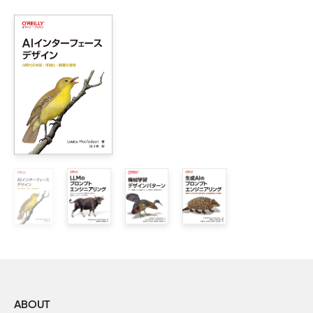
    1.2　基盤モデルの構築 

    1.3　エージェント AI 

    1.4　きめ細かい制御 

    1.5　コンテキスト内学習 

    1.6　事後学習 

    1.7　本書の以降の構成 

2章　コンテンツスタイルの制御 

    2.1　パターン1：ロジットマスキング 

    2.2　パターン2：グラマー 

    2.3　パターン3：スタイル変換 

    2.4　パターン4：逆中立化 

    2.5　パターン5：コンテンツ最適化 

    2.6　まとめ 

3章　知識を追加する：ベースライン 

    3.1　パターン6：基本的なRAG 

    3.2　パターン7：セマンティックインデキシング 

ABOUT