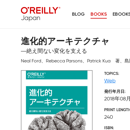
BLOG
BOOKS
EBOOK
進化的アーキテクチャ
―絶え間ない変化を支える
Neal Ford、Rebecca Parsons、Patrick Kua 
TOPICS
Web
発行年月日
2018年08
PRINT LENGT
240
ISBN