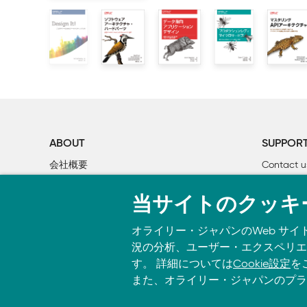
    1.6　なぜ進化なのか

    1.7　まとめ

2章　適応度関数

    2.1　適応度関数とは

    2.2　分類

        2.2.1　アトミック vs ホリスティック

        2.2.2　トリガー式 vs 継続的

        2.2.3　静的 vs 動的

ABOUT
SUPPOR
        2.2.4　自動 vs 手動

会社概要
Contact u
        2.2.5　一時的なもの

個人情報について
Bookclub
        2.2.6　創発よりも意図的

当サイトのクッキ
O’Reilly Media
書籍注文
        2.2.7　ドメイン特化なもの

    2.3　早い段階で適応度関数を特定する

オライリー・ジャパンのWeb サイ
    2.4　適応度関数を見直す

況の分析、ユーザー・エクスペリエン
す。 詳細については
Cookie設定
を
3章　漸進的な変更を支える技術

また、オライリー・ジャパンのプラ
    3.1　構成要素
