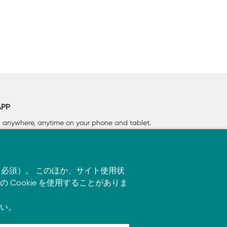
APP
rn anywhere, anytime on your phone
and tablet.
す（必須）。 このほか、サイト使用状
ookie を使用することがありま
い。