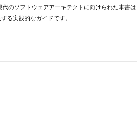
ストから現代のソフトウェアアーキテクトに向けられた本
供する実践的なガイドです。
く中で、長期的な計画がどれくらい可能か

を経年劣化から防ぐにはどうすればよいか
