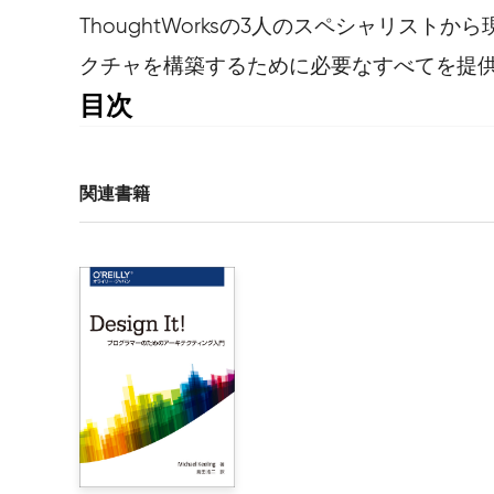
ThoughtWorksの3人のスペシャリ
クチャを構築するために必要なすべてを提
目次
本書への推薦の言葉

訳者まえがき

マーチン・ファウラーによる序文

関連書籍
はじめに

1章　ソフトウェアアーキテクチャ

    1.1　進化的アーキテクチャ

        1.1.1　全てがひっきりなしに変化してい
        1.1.2　いったん構築したアーキテクチャ
    1.2　漸進的な変更

    1.3　誘導的な変更

    1.4　アーキテクチャの多重な次元

    1.5　コンウェイの法則
