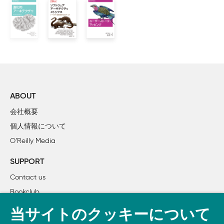
    1.6　次にやること 

2章 デザイン思考の基礎

    2.1　デザイン思考の4つの原則

    2.2　デザインマインドセットを身に付ける

    2.3　Think、Do、Check

    2.4　次にやること

ABOUT
第Ⅱ部 アーキテクチャ設計の基礎

会社概要
個人情報について
3章 デザイン戦略を立てる

O’Reilly Media
    3.1　満足のいく設計を見つける

    3.2　どれくらい前払いの設計を行うかを決める

SUPPORT
    3.3　リスクに道案内させる

Contact us
    3.4　設計計画を立てる

Bookclub
    3.5　Lionheartプロジェクト：ここまでのあらすじ

    3.6　次にやること 

書籍注文
当サイトのクッキーについて