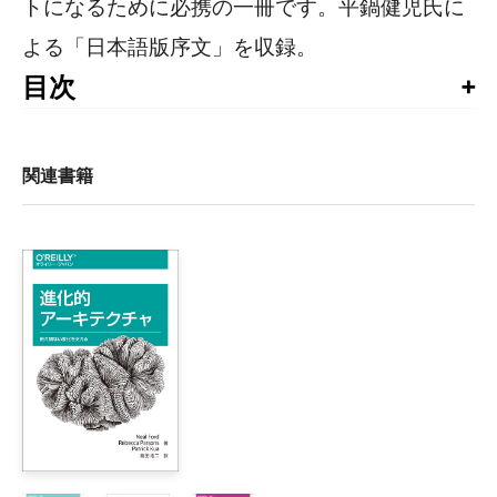
トになるために必携の一冊です。平鍋健児氏に
よる「日本語版序文」を収録。
目次
目次

本書への推薦の言葉 

日本語版序文 

関連書籍
序文 

はじめに 

第Ⅰ部 ソフトウェアアーキテクチャ入門

1章 ソフトウェアアーキテクトになる

    1.1　ソフトウェアアーキテクトが行うこと

    1.2　ソフトウェアアーキテクチャとは何か

    1.3　チームのアーキテクトになる

    1.4　素晴らしいソフトウェアを作り上げる

    1.5　ケーススタディ: Lionheartプロジェクト
