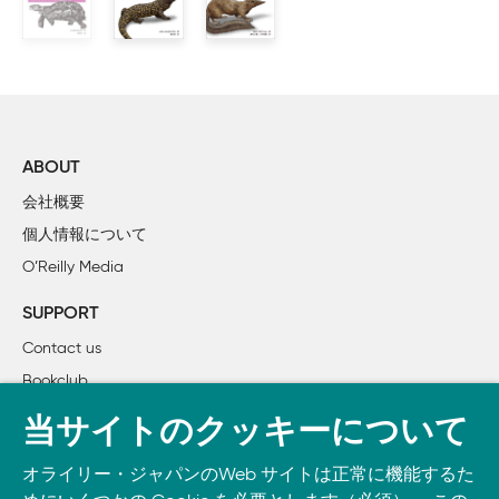
        2.1.3　データリソースの探索

    2.2　ニューヨーク市の環境に関する苦情の可視化

        2.2.1　QGISへのデータの読み込み

        2.2.2　プロジェクトCRSの設定

        2.2.3　クエリエディタによるデータのフィルタリング

    2.3　人口データの可視化

ABOUT
        2.3.1　QGIS Pythonコンソール

会社概要
        2.3.2　ラスタレイヤの読み込み

個人情報について
        2.3.3　赤線引き：不平等のマッピング

O’Reilly Media
    2.4　まとめ

SUPPORT
3章　QGIS：PyQGISによる地理空間データ分析と処理アル
Contact us
    3.1　QGISワークスペースの探索：サンフランシスコの
Bookclub
        3.1.1　Pythonプラグイン

        3.1.2　データへのアクセス

書籍注文
当サイトのクッキーについて
        3.1.3　レイヤパネルの使い方

DOWNLOAD THE O’REILLY APP
        3.1.4　研究課題への取り組み

オライリー・ジャパンのWeb サイトは正常に機能するた
Take O’Reilly with you and learn anywhere, anytime on your
    3.2　WFS：マサチューセッツ州の環境脅威を特定する
