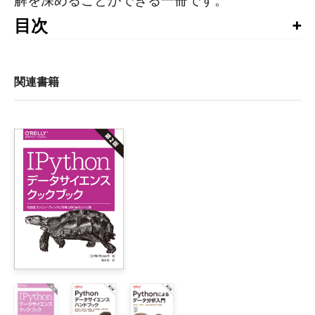
解を深めることができる一冊です。
目次
はじめに

1章　地理空間データ分析入門

関連書籍
    1.1　データの民主化

    1.2　データに関する質問

    1.3　空間データサイエンスの概念

        1.3.1　地図の投影法

        1.3.2　ベクタデータ：オブジェクトとしての場所

        1.3.3　ラスタデータ：空間的関係の理解

    1.4　データセットの評価と選択

    1.5　まとめ

2章　地理空間データ分析に必要なツール

    2.1　QGISにおける地理空間データ分析

        2.1.1　QGISのインストール

        2.1.2　QGISにベースマップを追加する
