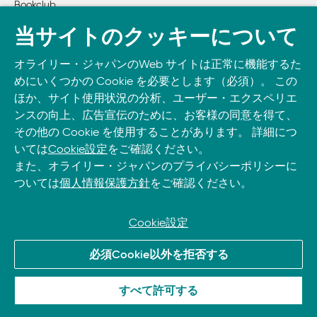
Bookclub
書籍注文
当サイトのクッキーについて
DOWNLOAD THE O’REILLY APP
オライリー・ジャパンのWeb サイトは正常に機能するた
Take O’Reilly with you and learn anywhere, anytime on your
めにいくつかの Cookie を必要とします（必須）。 この
phone
and tablet.
ほか、サイト使用状況の分析、ユーザー・エクスペリエ
ンスの向上、広告宣伝のために、お客様の同意を得て、
その他の Cookie を使用することがあります。 詳細につ
いては
Cookie設定
をご確認ください。
また、オライリー・ジャパンのプライバシーポリシーに
ついては
個人情報保護方針
をご確認ください。
Cookie設定
© 2026, O’Reilly Japan, Inc. oreilly.co.jpに掲載されているすべて
必須Cookie以外を拒否する
のトレードマークおよび登録商標は、それぞれの所有者に帰属し
ます。
すべて許可する