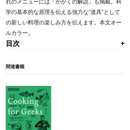
れのメニューには「かがくの解説」も掲載。科
学の基本的な原理を伝える強力な“道具”として
の新しい料理の楽しみ方を伝えます。本文オー
ルカラー。
目次
はじめに

No.01　動物細胞と植物細胞 × 極太巻き寿司

関連書籍
No.02　核 × クリスピー最中アイスクリーム

No.03　ミトコンドリア × チーズインとんかつ

No.04　葉緑体 × ベジタブルピタ

No.05　ゴルジ体 × 三段オムライス

No.06　生体膜 × 野菜たっぷりキーマカレー

No.07　体細胞分裂 × パリパリおつまみピザ

No.08　クロマチン × ミートボールいっぽんパスタ

No.09　DNAの複製 × ポップなポテトサラダ
