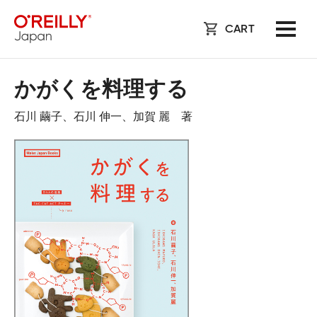
CART
かがくを料理する
石川 繭子、石川 伸一、加賀 麗 著