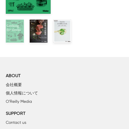
No.10　DNAの塩基 × TAG CAT ACT（タグ キャット ア
No.11　転写 × ハンバーグステーキ・野菜のせ

No.12　翻訳 × プロテインパンケーキ・フルーツのせ

No.13　血液と免疫細胞 × カオスなあんみつ

No.14　ニューロン × いかつくね串

No.15　サルコメア × ダブル厚焼き玉子サンドイッチ

No.16　水分子 × 2種の卵の目玉焼き

No.17　金属結晶 × 3種のぶどうのゼリー

No.18　滴定曲線 × グラデーションゼリーと牛乳寒天

No.19　フラーレン × はちみつキャンディ

No.20　鏡像異性体 × 五色だんご

ABOUT
会社概要
個人情報について
O’Reilly Media
SUPPORT
Contact us