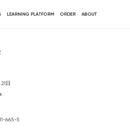
S
LEARNING PLATFORM
ORDER
ABOUT
訳
月21日
H
11-665-5