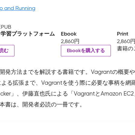
Up and Running
 EPUB
ン学習プラットフォーム
Ebook
Print
2,860円
2,860
書籍の
読む
Ebookを購入する
ンの開発方法までを解説する書籍です。Vagrantの
よる拡張まで、Vagrantを使う際に必要な事柄を
ker」、伊藤直也氏による「VagrantとAmazon E
書かれた本書は、開発者必読の一冊です。