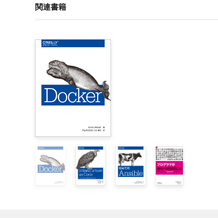
はじめに　

関連書籍
1章　Vagrantの紹介　

    1.1　Vagrantを使う理由　

    1.2　Vagrant道　

    1.3　Vagrant以外の選択肢　

        1.3.1　単純なデスクトップ仮想化　

        1.3.2　コンテナ　

        1.3.3　クラウド　

    1.4　Vagrantのセットアップ　

    1.5　VirtualBoxのインストール　

        1.5.1　Vagrantのインストール　

        1.5.2　よくある間違い　

    1.6　VirtualBoxなしでのVagrantの利用　

    1.7　ヘルプ！　

2章　初めてのVagrantマシン　

    2.1　起動と実行　
