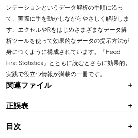
ンテーションというデータ解析の手順に沿っ
て、実際に手を動かしながらやさしく解説しま
す。エクセルやRをはじめさまざまなデータ解
析ツールを使って効果的なデータの提示方法が
身につくように構成されています。『Head
First Statistics』とともに読むとさらに効果的。
実践で役立つ情報が満載の一冊です。
関連ファイル
サンプルコード
正誤表
書籍発行後に気づいた誤植や更新された情報を掲載して
います。お手持ちの書籍では、すでに修正が施されてい
目次
る場合がありますので、書籍最終ページの奥付でお手持
序章

ちの書籍の刷数をご確認の上、ご利用ください。