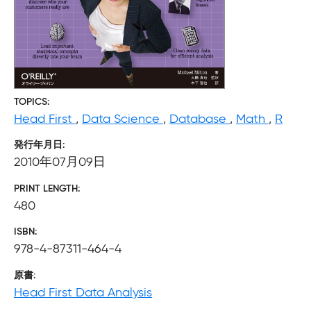
TOPICS
Head First
,
Data Science
,
Database
,
Math
,
R
発行年月日
2010年07月09日
PRINT LENGTH
480
ISBN
978-4-87311-464-4
原書
Head First Data Analysis