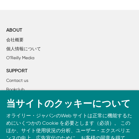
    この本を読むのにふさわしい人は？

1-3刷正誤表
    あなたがどう思っているかわかっています

    メタ認知

    脳を思い通りにさせるためにできること

ABOUT
    初めに読んでね

Head First データ解析 第1-3刷正誤表
会社概要
2013年2月25日更新
    テクニカルレビューチーム

個人情報について
    謝辞

O’Reilly Media
位置
誤
正
12
月の値は8月の値の
1
月の値は8月の値の半
1章　データ解析入門

p.44

SUPPORT
エクササイズ

半分であり、これは
分であり、これは一大
    アクメコスメティックス社が助けを必要としている

の答え

Contact us
一大事です。
事です。
    CEOはデータ解析を売上の増加に役立てたい

Bookclub
スプレッドシートの
スプレッドシートの
平
p.121

    データ解析とは証拠を入念に考察すること

平均式（
）
を使っ
均値の関数
AVG
書籍注文
    課題の定義

当サイトのクッキーについて
（
）
を使って
てホームページの
AVERAGE
    クライアントは課題を定義するのを助けてくれる

DOWNLOAD THE O’REILLY APP
ホームページの
    アクメ社の CEOからのフィードバック

オライリー・ジャパンのWeb サイトは正常に機能するた
それぞれの点は観測
それぞれの点は観測
値
Take O’Reilly with you and learn anywhere, anytime on your
p.124

    課題とデータを小さく分解する

めにいくつかの Cookie を必要とします（必須）。 この
チャートの

phone
and tablet.
点
を表します。
を表します。
ほか、サイト使用状況の分析、ユーザー・エクスペリエ
    わかったことを再確認する

左側

ンスの向上、広告宣伝のために、お客様の同意を得て、
    要素を評価する
