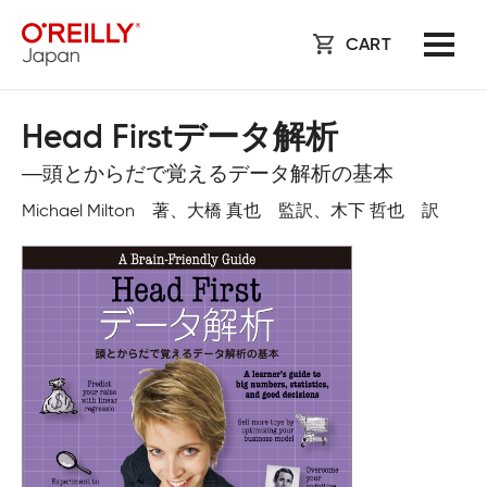
CART
Head Firstデータ解析
―頭とからだで覚えるデータ解析の基本
Michael Milton 著、大橋 真也 監訳、木下 哲也 訳